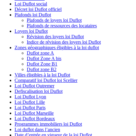
Loi Duflot social
Décret loi Duflot officiel
Plafonds loi Duflot
Plafonds de loyers loi Duflot
Plafonds de ressources des locataires
Loyers loi Duflot
Révision des loyers loi Duflot
Indice de révision des loyers loi Duflot
Zones géographiques éligibles à la loi duflot
Duflot zone A
Duflot Zone A bis
Duflot Zone B1
Duflot zone B2
Villes éligibles à la loi Duflot
Comparatif loi Duflot loi Scellier
Loi Duflot Outremer
Defiscalisation loi Duflot
Loi Duflot Lyon
Loi Duflot Lille
Loi Duflot Paris
Loi Duflot Marseille
Loi Duflot Bordeaux
Programmes immobiliers loi Duflot
Loi duflot dans l’ancien
Date d’entrée en vigueur de la loi Duflot