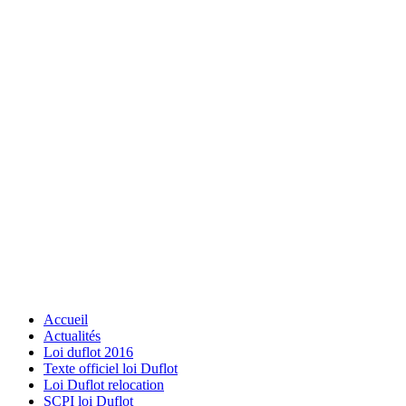
Accueil
Actualités
Loi duflot 2016
Texte officiel loi Duflot
Loi Duflot relocation
SCPI loi Duflot