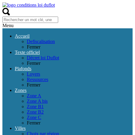
Menu
Accueil
Defiscalisation
Fermer
Texte officiel
Décret loi Duflot
Fermer
Plafonds
Loyers
Ressources
Fermer
Zones
Zone A
Zone A bis
Zone B1
Zone B2
Zone C
Fermer
Villes
Choix par région