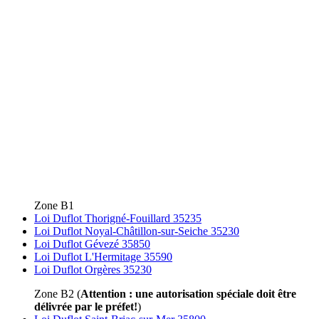
Zone B1
Loi Duflot Thorigné-Fouillard 35235
Loi Duflot Noyal-Châtillon-sur-Seiche 35230
Loi Duflot Gévezé 35850
Loi Duflot L'Hermitage 35590
Loi Duflot Orgères 35230
Zone B2 (
Attention : une autorisation spéciale doit être
délivrée par le préfet!
)