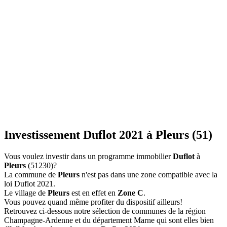
Investissement Duflot 2021 à Pleurs (51)
Vous voulez investir dans un programme immobilier
Duflot
à
Pleurs
(51230)?
La commune de
Pleurs
n'est pas dans une zone compatible avec la
loi Duflot 2021.
Le village de
Pleurs
est en effet en
Zone C
.
Vous pouvez quand même profiter du dispositif ailleurs!
Retrouvez ci-dessous notre sélection de communes de la région
Champagne-Ardenne et du département Marne qui sont elles bien