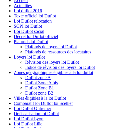
Accueil
Actualités
Loi duflot 2016
Texte officiel loi Duflot
Loi Duflot relocation
SCPI loi Duflot
Loi Duflot social
Décret loi Duflot officiel
Plafonds loi Duflot
Plafonds de loyers loi Duflot
Plafonds de ressources des locataires
Loyers loi Duflot
Révision des loyers loi Duflot
Indice de révision des loyers loi Duflot
Zones géographiques éligibles à la loi duflot
Duflot zone A
Duflot Zone A bis
Duflot Zone B1
Duflot zone B2
Villes éligibles à la loi Duflot
Comparatif loi Duflot loi Scellier
Loi Duflot Outremer
Defiscalisation loi Duflot
Loi Duflot Lyon
Loi Duflot Lille