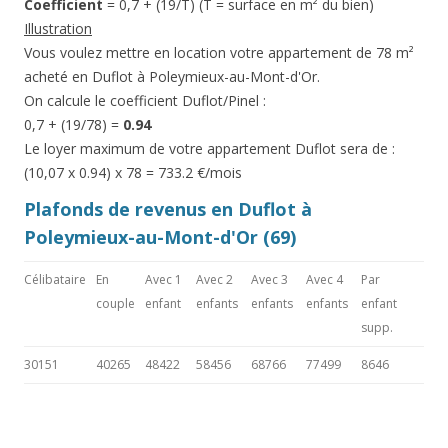
Coefficient
= 0,7 + (19/T) (T = surface en m² du bien)
Illustration
Vous voulez mettre en location votre appartement de 78 m²
acheté en Duflot à Poleymieux-au-Mont-d'Or.
On calcule le coefficient Duflot/Pinel :
0,7 + (19/78) =
0.94
Le loyer maximum de votre appartement Duflot sera de :
(10,07 x 0.94) x 78 = 733.2 €/mois
Plafonds de revenus en Duflot à
Poleymieux-au-Mont-d'Or (69)
Célibataire
En
Avec 1
Avec 2
Avec 3
Avec 4
Par
couple
enfant
enfants
enfants
enfants
enfant
supp.
30151
40265
48422
58456
68766
77499
8646