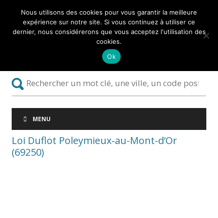
Nous utilisons des cookies pour vous garantir la meilleure
expérience sur notre site. Si vous continuez à utiliser ce
dernier, nous considérerons que vous acceptez l'utilisation des
cookies.
Ok
MENU
Loi Duflot Poleymieux-au-Mont-d’Or
(69250)