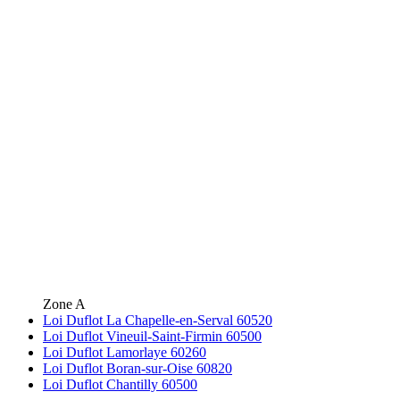
Zone A
Loi Duflot La Chapelle-en-Serval 60520
Loi Duflot Vineuil-Saint-Firmin 60500
Loi Duflot Lamorlaye 60260
Loi Duflot Boran-sur-Oise 60820
Loi Duflot Chantilly 60500