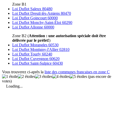
Zone B1
Loi Duflot Saleux 80480
Loi Duflot Dreuil-lès-Amiens 80470
Loi Duflot Goincourt 60000
Loi Duflot Monchy-Saint-Éloi 60290
Loi Duflot Allonne 60000
Zone B2 (
Attention : une autorisation spéciale doit être
délivrée par le préfet!
)
Loi Duflot Morangles 60530
Loi Duflot Montigny-l'Allier 02810
Loi Duflot Tourly 60240
Loi Duflot Cuvergnon 60620
Loi Duflot Saint-Sulpice 60430
Vous trouverez ci-après la
liste des communes françaises en zone C
(pas encore de
votes)
Loading...