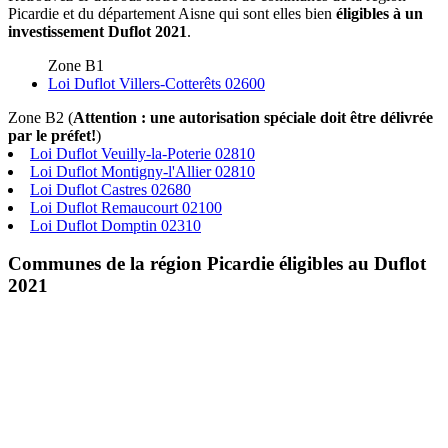
Picardie et du département Aisne qui sont elles bien
éligibles à un
investissement Duflot 2021
.
Zone B1
Loi Duflot Villers-Cotterêts 02600
Zone B2 (
Attention : une autorisation spéciale doit être délivrée
par le préfet!
)
Loi Duflot Veuilly-la-Poterie 02810
Loi Duflot Montigny-l'Allier 02810
Loi Duflot Castres 02680
Loi Duflot Remaucourt 02100
Loi Duflot Domptin 02310
Communes de la région Picardie éligibles au Duflot
2021