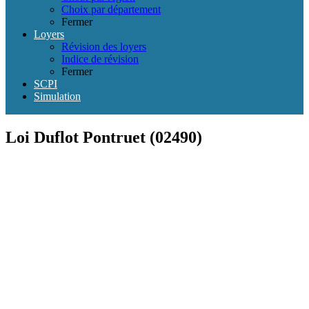
Choix par département
Fermer
Loyers
Révision des loyers
Indice de révision
Fermer
SCPI
Simulation
Loi Duflot Pontruet (02490)