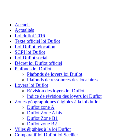
Accueil
Actualités
Loi duflot 2016
Texte officiel loi Duflot
Loi Duflot relocation
SCPI loi Duflot
Loi Duflot social
Décret loi Duflot officiel
Plafonds loi Duflot
Plafonds de loyers loi Duflot
Plafonds de ressources des locataires
Loyers loi Duflot
Révision des loyers loi Duflot
Indice de révision des loyers loi Duflot
Zones géographiques éligibles à la loi duflot
Duflot zone A
Duflot Zone A bis
Duflot Zone B1
Duflot zone B2
Villes éligibles à la loi Duflot
Comparatif loi Duflot loi Scellier