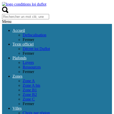
Menu
Accueil
Defiscalisation
Fermer
Texte officiel
Décret loi Duflot
Fermer
Plafonds
Loyers
Ressources
Fermer
Zones
Zone A
Zone A bis
Zone B1
Zone B2
Zone C
Fermer
Villes
Choix par région