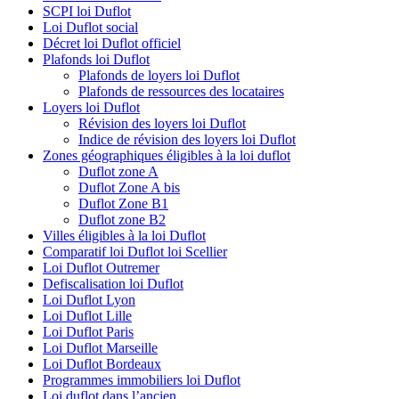
SCPI loi Duflot
Loi Duflot social
Décret loi Duflot officiel
Plafonds loi Duflot
Plafonds de loyers loi Duflot
Plafonds de ressources des locataires
Loyers loi Duflot
Révision des loyers loi Duflot
Indice de révision des loyers loi Duflot
Zones géographiques éligibles à la loi duflot
Duflot zone A
Duflot Zone A bis
Duflot Zone B1
Duflot zone B2
Villes éligibles à la loi Duflot
Comparatif loi Duflot loi Scellier
Loi Duflot Outremer
Defiscalisation loi Duflot
Loi Duflot Lyon
Loi Duflot Lille
Loi Duflot Paris
Loi Duflot Marseille
Loi Duflot Bordeaux
Programmes immobiliers loi Duflot
Loi duflot dans l’ancien