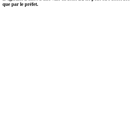
que par le préfet.