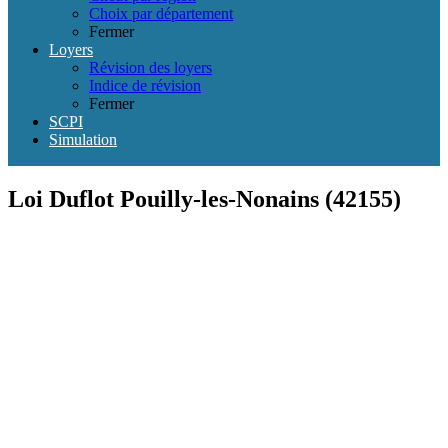
Choix par département
Fermer
Loyers
Révision des loyers
Indice de révision
Fermer
SCPI
Simulation
Loi Duflot Pouilly-les-Nonains (42155)