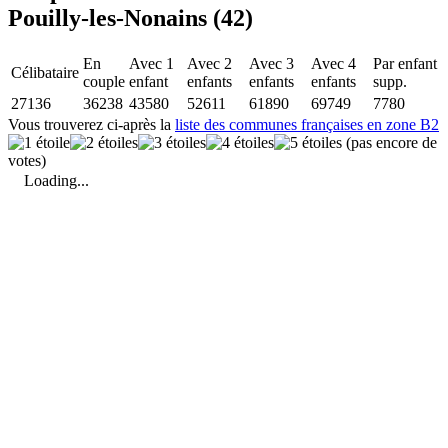
Pouilly-les-Nonains (42)
En
Avec 1
Avec 2
Avec 3
Avec 4
Par enfant
Célibataire
couple
enfant
enfants
enfants
enfants
supp.
27136
36238
43580
52611
61890
69749
7780
Vous trouverez ci-après la
liste des communes françaises en zone B2
(pas encore de
votes)
Loading...