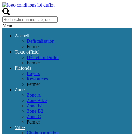
Menu
Accueil
Defiscalisation
Fermer
Texte officiel
Décret loi Duflot
Fermer
Plafonds
Loyers
Ressources
Fermer
Zones
Zone A
Zone A bis
Zone B1
Zone B2
Zone C
Fermer
Villes
Choix par région