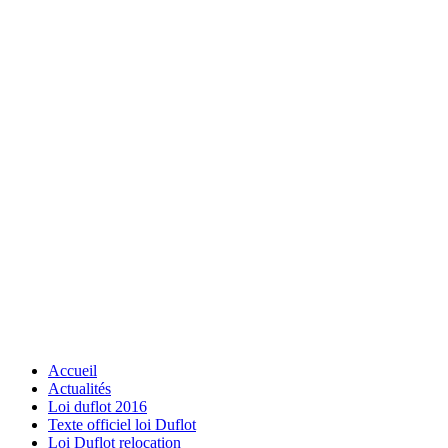
Accueil
Actualités
Loi duflot 2016
Texte officiel loi Duflot
Loi Duflot relocation