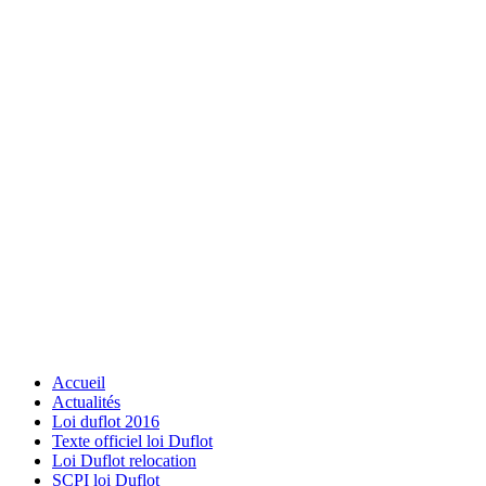
Accueil
Actualités
Loi duflot 2016
Texte officiel loi Duflot
Loi Duflot relocation
SCPI loi Duflot