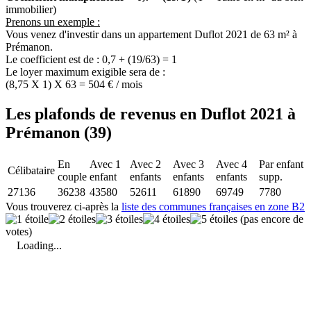
immobilier)
Prenons un exemple :
Vous venez d'investir dans un appartement Duflot 2021 de 63 m² à
Prémanon.
Le coefficient est de : 0,7 + (19/63) = 1
Le loyer maximum exigible sera de :
(8,75 X 1) X 63 = 504 € / mois
Les plafonds de revenus en Duflot 2021 à
Prémanon (39)
En
Avec 1
Avec 2
Avec 3
Avec 4
Par enfant
Célibataire
couple
enfant
enfants
enfants
enfants
supp.
27136
36238
43580
52611
61890
69749
7780
Vous trouverez ci-après la
liste des communes françaises en zone B2
(pas encore de
votes)
Loading...