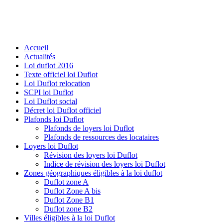
Accueil
Actualités
Loi duflot 2016
Texte officiel loi Duflot
Loi Duflot relocation
SCPI loi Duflot
Loi Duflot social
Décret loi Duflot officiel
Plafonds loi Duflot
Plafonds de loyers loi Duflot
Plafonds de ressources des locataires
Loyers loi Duflot
Révision des loyers loi Duflot
Indice de révision des loyers loi Duflot
Zones géographiques éligibles à la loi duflot
Duflot zone A
Duflot Zone A bis
Duflot Zone B1
Duflot zone B2
Villes éligibles à la loi Duflot