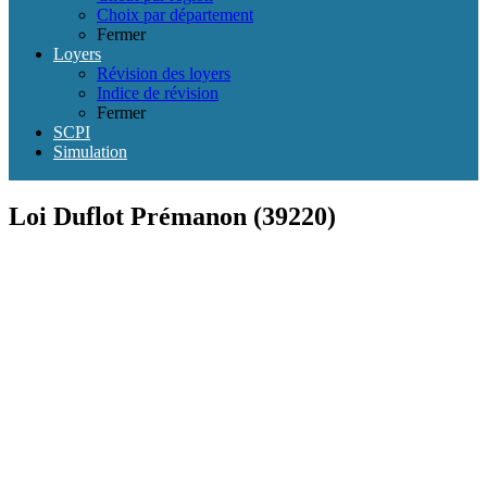
Choix par département
Fermer
Loyers
Révision des loyers
Indice de révision
Fermer
SCPI
Simulation
Loi Duflot Prémanon (39220)