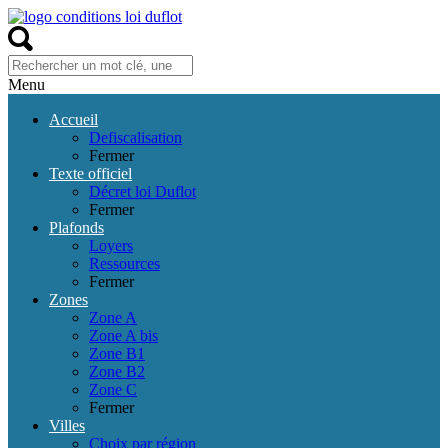
Menu
Accueil
Defiscalisation
Fermer
Texte officiel
Décret loi Duflot
Fermer
Plafonds
Loyers
Ressources
Fermer
Zones
Zone A
Zone A bis
Zone B1
Zone B2
Zone C
Fermer
Villes
Choix par région