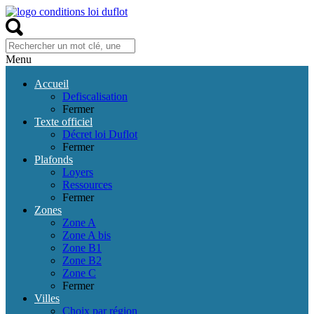
Menu
Accueil
Defiscalisation
Fermer
Texte officiel
Décret loi Duflot
Fermer
Plafonds
Loyers
Ressources
Fermer
Zones
Zone A
Zone A bis
Zone B1
Zone B2
Zone C
Fermer
Villes
Choix par région