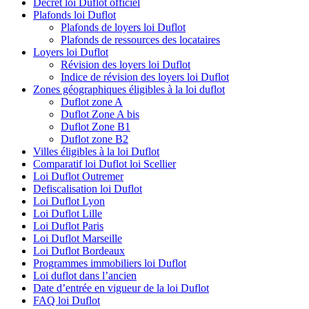
Décret loi Duflot officiel
Plafonds loi Duflot
Plafonds de loyers loi Duflot
Plafonds de ressources des locataires
Loyers loi Duflot
Révision des loyers loi Duflot
Indice de révision des loyers loi Duflot
Zones géographiques éligibles à la loi duflot
Duflot zone A
Duflot Zone A bis
Duflot Zone B1
Duflot zone B2
Villes éligibles à la loi Duflot
Comparatif loi Duflot loi Scellier
Loi Duflot Outremer
Defiscalisation loi Duflot
Loi Duflot Lyon
Loi Duflot Lille
Loi Duflot Paris
Loi Duflot Marseille
Loi Duflot Bordeaux
Programmes immobiliers loi Duflot
Loi duflot dans l’ancien
Date d’entrée en vigueur de la loi Duflot
FAQ loi Duflot