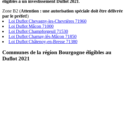
éligibles à un investissement Duflot 2021
.
Zone B2 (
Attention : une autorisation spéciale doit être délivrée
par le préfet!
)
Loi Duflot Chevagny-les-Chevrières 71960
Loi Duflot Mâcon 71000
Loi Duflot Champforgeuil 71530
Loi Duflot Charnay-lès-Mâcon 71850
Loi Duflot Châtenoy-en-Bresse 71380
Communes de la région Bourgogne éligibles au
Duflot 2021