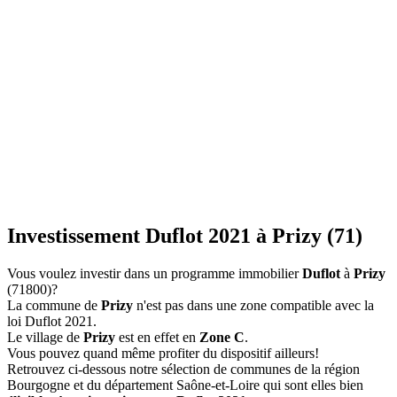
Investissement Duflot 2021 à Prizy (71)
Vous voulez investir dans un programme immobilier
Duflot
à
Prizy
(71800)?
La commune de
Prizy
n'est pas dans une zone compatible avec la
loi Duflot 2021.
Le village de
Prizy
est en effet en
Zone C
.
Vous pouvez quand même profiter du dispositif ailleurs!
Retrouvez ci-dessous notre sélection de communes de la région
Bourgogne et du département Saône-et-Loire qui sont elles bien