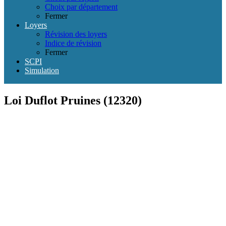
Choix par département
Fermer
Loyers
Révision des loyers
Indice de révision
Fermer
SCPI
Simulation
Loi Duflot Pruines (12320)