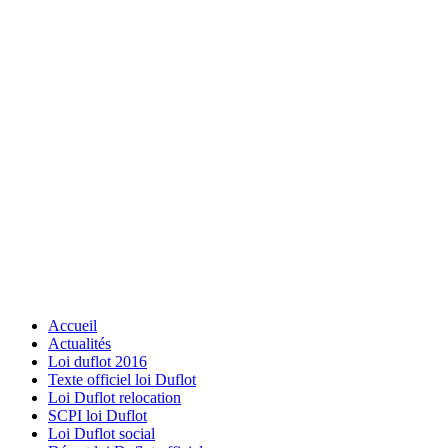
Accueil
Actualités
Loi duflot 2016
Texte officiel loi Duflot
Loi Duflot relocation
SCPI loi Duflot
Loi Duflot social