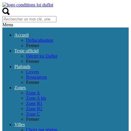
Menu
Accueil
Defiscalisation
Fermer
Texte officiel
Décret loi Duflot
Fermer
Plafonds
Loyers
Ressources
Fermer
Zones
Zone A
Zone A bis
Zone B1
Zone B2
Zone C
Fermer
Villes
Choix par région