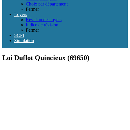
Choix par département
Fermer
Loyers
Révision des loyers
Indice de révision
Fermer
SCPI
Simulation
Loi Duflot Quincieux (69650)