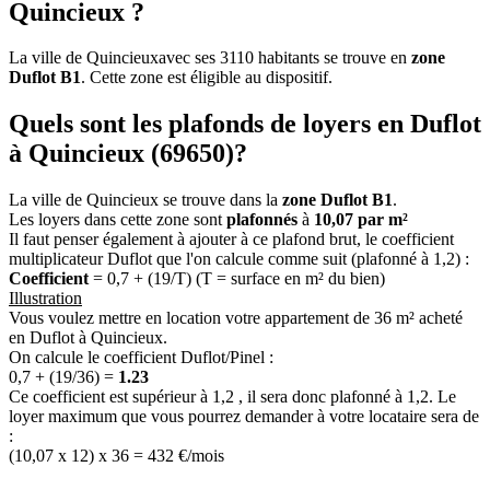
Quincieux ?
La ville de Quincieuxavec ses 3110 habitants se trouve en
zone
Duflot B1
. Cette zone est éligible au dispositif.
Quels sont les plafonds de loyers en Duflot
à Quincieux (69650)?
La ville de Quincieux se trouve dans la
zone Duflot B1
.
Les loyers dans cette zone sont
plafonnés
à
10,07 par m²
Il faut penser également à ajouter à ce plafond brut, le coefficient
multiplicateur Duflot que l'on calcule comme suit (plafonné à 1,2) :
Coefficient
= 0,7 + (19/T) (T = surface en m² du bien)
Illustration
Vous voulez mettre en location votre appartement de 36 m² acheté
en Duflot à Quincieux.
On calcule le coefficient Duflot/Pinel :
0,7 + (19/36) =
1.23
Ce coefficient est supérieur à 1,2 , il sera donc plafonné à 1,2. Le
loyer maximum que vous pourrez demander à votre locataire sera de
:
(10,07 x 12) x 36 = 432 €/mois