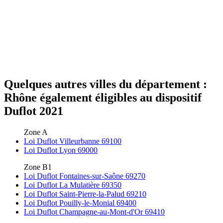
Quelques autres villes du département :
Rhône également éligibles au dispositif
Duflot 2021
Zone A
Loi Duflot Villeurbanne 69100
Loi Duflot Lyon 69000
Zone B1
Loi Duflot Fontaines-sur-Saône 69270
Loi Duflot La Mulatière 69350
Loi Duflot Saint-Pierre-la-Palud 69210
Loi Duflot Pouilly-le-Monial 69400
Loi Duflot Champagne-au-Mont-d'Or 69410