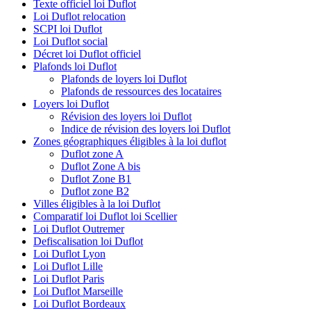
Texte officiel loi Duflot
Loi Duflot relocation
SCPI loi Duflot
Loi Duflot social
Décret loi Duflot officiel
Plafonds loi Duflot
Plafonds de loyers loi Duflot
Plafonds de ressources des locataires
Loyers loi Duflot
Révision des loyers loi Duflot
Indice de révision des loyers loi Duflot
Zones géographiques éligibles à la loi duflot
Duflot zone A
Duflot Zone A bis
Duflot Zone B1
Duflot zone B2
Villes éligibles à la loi Duflot
Comparatif loi Duflot loi Scellier
Loi Duflot Outremer
Defiscalisation loi Duflot
Loi Duflot Lyon
Loi Duflot Lille
Loi Duflot Paris
Loi Duflot Marseille
Loi Duflot Bordeaux