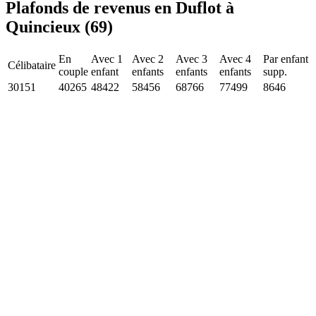
Plafonds de revenus en Duflot à
Quincieux (69)
En
Avec 1
Avec 2
Avec 3
Avec 4
Par enfant
Célibataire
couple
enfant
enfants
enfants
enfants
supp.
30151
40265
48422
58456
68766
77499
8646