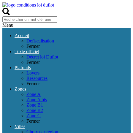
Menu
Accueil
Defiscalisation
Fermer
Texte officiel
Décret loi Duflot
Fermer
Plafonds
Loyers
Ressources
Fermer
Zones
Zone A
Zone A bis
Zone B1
Zone B2
Zone C
Fermer
Villes
Choix par région