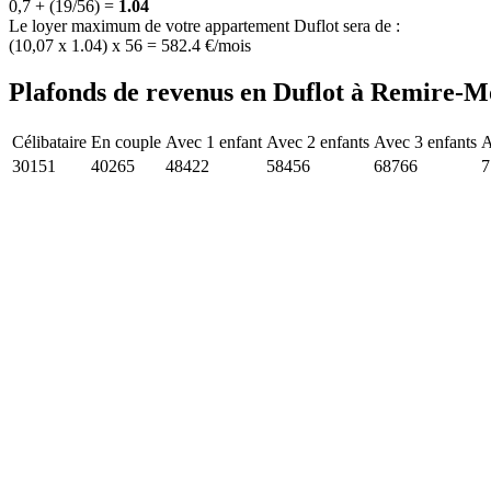
0,7 + (19/56) =
1.04
Le loyer maximum de votre appartement Duflot sera de :
(10,07 x 1.04) x 56 = 582.4 €/mois
Plafonds de revenus en Duflot à Remire-Mo
Célibataire
En couple
Avec 1 enfant
Avec 2 enfants
Avec 3 enfants
A
30151
40265
48422
58456
68766
7