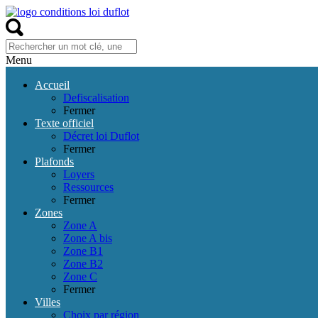
Menu
Accueil
Defiscalisation
Fermer
Texte officiel
Décret loi Duflot
Fermer
Plafonds
Loyers
Ressources
Fermer
Zones
Zone A
Zone A bis
Zone B1
Zone B2
Zone C
Fermer
Villes
Choix par région