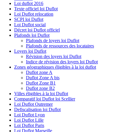
Loi duflot 2016
Texte officiel loi Duflot
Loi Duflot relocation
SCPI loi Duflot
Loi Duflot social
Décret loi Duflot officiel
Plafonds loi Duflot
Plafonds de loyers loi Duflot
Plafonds de ressources des locataires
Loyers loi Duflot
Révision des loyers loi Duflot
Indice de révision des loyers loi Duflot
Zones géographiques éligibles à la loi duflot
Duflot zone A
Duflot Zone A bis
Duflot Zone B1
Duflot zone B2
Villes éligibles à la loi Duflot
Comparatif loi Duflot loi Scellier
Loi Duflot Outremer
Defiscalisation loi Duflot
Loi Duflot Lyon
Loi Duflot Lille
Loi Duflot Paris
Loi Duflot Marseille