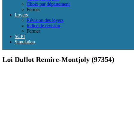
Choix par département
Fermer
Loyers
Révision des loyers
Indice de révision
Fermer
SCPI
Simulation
Loi Duflot Remire-Montjoly (97354)