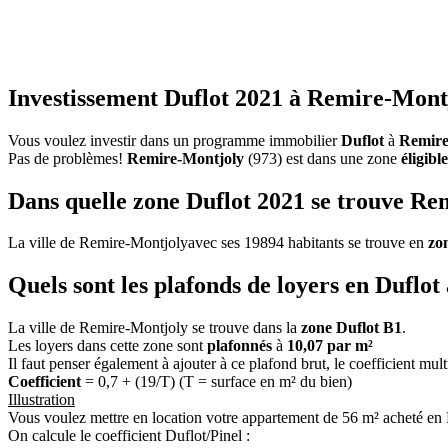
Investissement Duflot 2021 à Remire-Mont
Vous voulez investir dans un programme immobilier
Duflot
à
Remire
Pas de problèmes!
Remire-Montjoly
(973) est dans une zone
éligibl
Dans quelle zone Duflot 2021 se trouve Re
La ville de Remire-Montjolyavec ses 19894 habitants se trouve en
zo
Quels sont les plafonds de loyers en Duflo
La ville de Remire-Montjoly se trouve dans la
zone Duflot B1
.
Les loyers dans cette zone sont
plafonnés
à
10,07 par m²
Il faut penser également à ajouter à ce plafond brut, le coefficient mul
Coefficient
= 0,7 + (19/T) (T = surface en m² du bien)
Illustration
Vous voulez mettre en location votre appartement de 56 m² acheté en
On calcule le coefficient Duflot/Pinel :