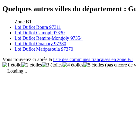
Quelques autres villes du département : Gu
Zone B1
Loi Duflot Roura 97311
Loi Duflot Camopi 97330
Loi Duflot Remire-Montjoly 97354
Loi Duflot Ouanary 97380
Loi Duflot Maripasoula 97370
Vous trouverez ci-après la
liste des communes françaises en zone B1
(pas encore de v
Loading...