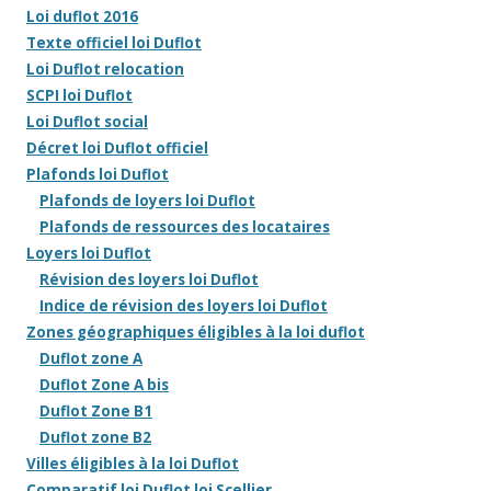
Loi duflot 2016
Texte officiel loi Duflot
Loi Duflot relocation
SCPI loi Duflot
Loi Duflot social
Décret loi Duflot officiel
Plafonds loi Duflot
Plafonds de loyers loi Duflot
Plafonds de ressources des locataires
Loyers loi Duflot
Révision des loyers loi Duflot
Indice de révision des loyers loi Duflot
Zones géographiques éligibles à la loi duflot
Duflot zone A
Duflot Zone A bis
Duflot Zone B1
Duflot zone B2
Villes éligibles à la loi Duflot
Comparatif loi Duflot loi Scellier