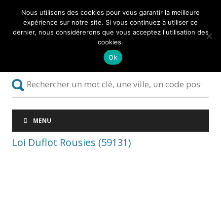
Nous utilisons des cookies pour vous garantir la meilleure
expérience sur notre site. Si vous continuez à utiliser ce
dernier, nous considérerons que vous acceptez l'utilisation des
cookies.
Ok
MENU
Loi Duflot Rousies (59131)