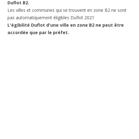
Duflot B2.
Les villes et communes qui se trouvent en zone B2 ne sont
pas automatiquement éligibles Duflot 2021
L'égibilité Duflot d'une ville en zone B2 ne peut être
accordée que par le préfet.