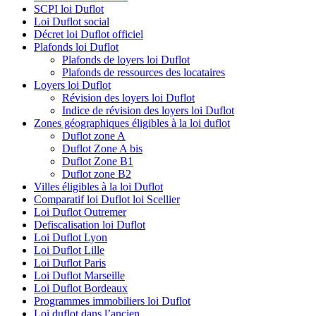
SCPI loi Duflot
Loi Duflot social
Décret loi Duflot officiel
Plafonds loi Duflot
Plafonds de loyers loi Duflot
Plafonds de ressources des locataires
Loyers loi Duflot
Révision des loyers loi Duflot
Indice de révision des loyers loi Duflot
Zones géographiques éligibles à la loi duflot
Duflot zone A
Duflot Zone A bis
Duflot Zone B1
Duflot zone B2
Villes éligibles à la loi Duflot
Comparatif loi Duflot loi Scellier
Loi Duflot Outremer
Defiscalisation loi Duflot
Loi Duflot Lyon
Loi Duflot Lille
Loi Duflot Paris
Loi Duflot Marseille
Loi Duflot Bordeaux
Programmes immobiliers loi Duflot
Loi duflot dans l’ancien