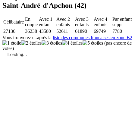
Saint-André-d'Apchon (42)
En
Avec 1
Avec 2
Avec 3
Avec 4
Par enfant
Célibataire
couple
enfant
enfants
enfants
enfants
supp.
27136
36238
43580
52611
61890
69749
7780
Vous trouverez ci-après la
liste des communes françaises en zone B2
(pas encore de
votes)
Loading...