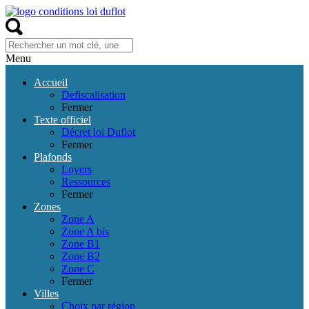
Menu
Accueil
Defiscalisation
Fermer
Texte officiel
Décret loi Duflot
Fermer
Plafonds
Loyers
Ressources
Fermer
Zones
Zone A
Zone A bis
Zone B1
Zone B2
Zone C
Fermer
Villes
Choix par région