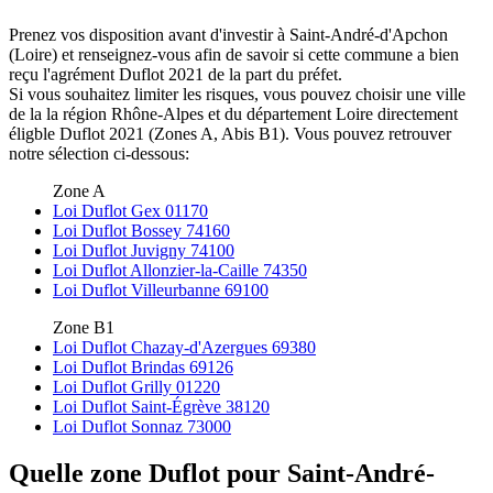
Prenez vos disposition avant d'investir à Saint-André-d'Apchon
(Loire) et renseignez-vous afin de savoir si cette commune a bien
reçu l'agrément Duflot 2021 de la part du préfet.
Si vous souhaitez limiter les risques, vous pouvez choisir une ville
de la la région Rhône-Alpes et du département Loire directement
éligble Duflot 2021 (Zones A, Abis B1). Vous pouvez retrouver
notre sélection ci-dessous:
Zone A
Loi Duflot Gex 01170
Loi Duflot Bossey 74160
Loi Duflot Juvigny 74100
Loi Duflot Allonzier-la-Caille 74350
Loi Duflot Villeurbanne 69100
Zone B1
Loi Duflot Chazay-d'Azergues 69380
Loi Duflot Brindas 69126
Loi Duflot Grilly 01220
Loi Duflot Saint-Égrève 38120
Loi Duflot Sonnaz 73000
Quelle zone Duflot pour Saint-André-