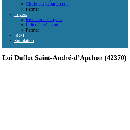
Choix par département
Fermer
Loyers
Révision des loyers
Indice de révision
Fermer
SCPI
Simulation
Loi Duflot Saint-André-d’Apchon (42370)