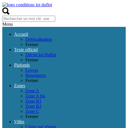
Menu
Accueil
Defiscalisation
Fermer
Texte officiel
Décret loi Duflot
Fermer
Plafonds
Loyers
Ressources
Fermer
Zones
Zone A
Zone A bis
Zone B1
Zone B2
Zone C
Fermer
Villes
Choix par région