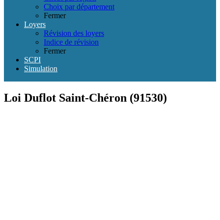
Choix par département
Fermer
Loyers
Révision des loyers
Indice de révision
Fermer
SCPI
Simulation
Loi Duflot Saint-Chéron (91530)