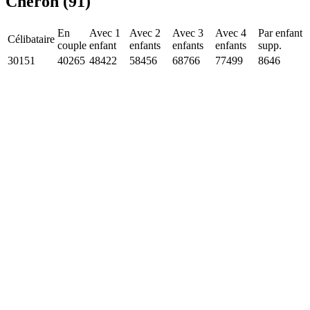
Chéron (91)
En
Avec 1
Avec 2
Avec 3
Avec 4
Par enfant
Célibataire
couple
enfant
enfants
enfants
enfants
supp.
30151
40265
48422
58456
68766
77499
8646