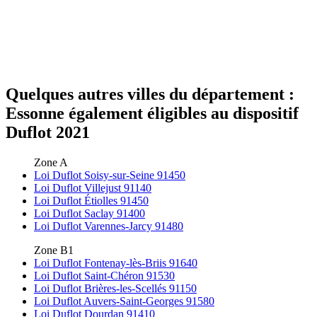
Quelques autres villes du département :
Essonne également éligibles au dispositif
Duflot 2021
Zone A
Loi Duflot Soisy-sur-Seine 91450
Loi Duflot Villejust 91140
Loi Duflot Étiolles 91450
Loi Duflot Saclay 91400
Loi Duflot Varennes-Jarcy 91480
Zone B1
Loi Duflot Fontenay-lès-Briis 91640
Loi Duflot Saint-Chéron 91530
Loi Duflot Brières-les-Scellés 91150
Loi Duflot Auvers-Saint-Georges 91580
Loi Duflot Dourdan 91410