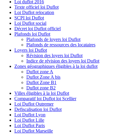
Loi duflot 2016
Texte officiel loi Duflot
Loi Duflot relocation
SCPI loi Duflot
Loi Duflot social
Décret loi Duflot officiel
Plafonds loi Duflot
Plafonds de loyers loi Duflot
Plafonds de ressources des locataires
Loyers loi Duflot
Révision des loyers loi Duflot
Indice de révision des loyers loi Duflot
Zones géographiques éligibles à la loi duflot
Duflot zone A
Duflot Zone A bis
Duflot Zone B1
Duflot zone B2
Villes éligibles à la loi Duflot
Comparatif loi Duflot loi Scellier
Loi Duflot Outremer
Defiscalisation loi Duflot
Loi Duflot Lyon
Loi Duflot Lille
Loi Duflot Paris
Loi Duflot Marseille