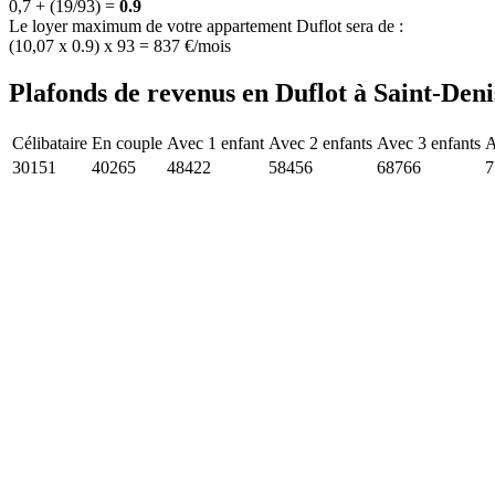
0,7 + (19/93) =
0.9
Le loyer maximum de votre appartement Duflot sera de :
(10,07 x 0.9) x 93 = 837 €/mois
Plafonds de revenus en Duflot à Saint-Deni
Célibataire
En couple
Avec 1 enfant
Avec 2 enfants
Avec 3 enfants
A
30151
40265
48422
58456
68766
7