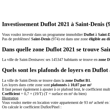
Investissement Duflot 2021 à Saint-Denis (
Vous voulez investir dans un programme immobilier
Duflot
à
Saint-
Pas de problèmes!
Saint-Denis
(974) est dans une zone
éligible au d
Dans quelle zone Duflot 2021 se trouve Sai
La ville de Saint-Denisavec ses 145347 habitants se trouve en
zone D
Quels sont les plafonds de loyers en Duflot
La ville de Saint-Denis se trouve dans la
zone Duflot B1
.
Les loyers dans cette zone sont
plafonnés
à
10,07 par m²
Il faut penser également à ajouter à ce plafond brut, le coefficient mul
Coefficient
= 0,7 + (19/T) (T = surface en m² du bien)
Illustration
Vous voulez mettre en location votre appartement de 93 m² acheté en 
On calcule le coefficient Duflot/Pinel :