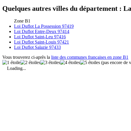
Quelques autres villes du département : La
Zone B1
Loi Duflot La Possession 97419
Loi Duflot Entre-Deux 97414
Loi Duflot Saint-Leu 97416
Loi Duflot Saint-Louis 97421
Loi Duflot Salazie 97433
Vous trouverez ci-après la
liste des communes françaises en zone B1
(pas encore de v
Loading...