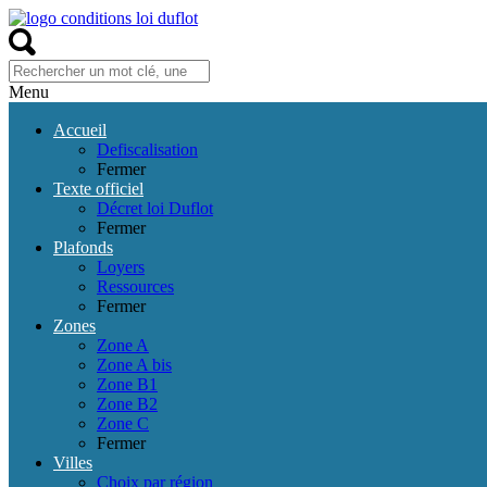
Menu
Accueil
Defiscalisation
Fermer
Texte officiel
Décret loi Duflot
Fermer
Plafonds
Loyers
Ressources
Fermer
Zones
Zone A
Zone A bis
Zone B1
Zone B2
Zone C
Fermer
Villes
Choix par région