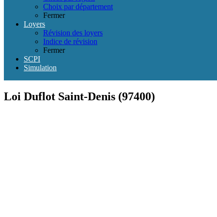
Choix par département
Fermer
Loyers
Révision des loyers
Indice de révision
Fermer
SCPI
Simulation
Loi Duflot Saint-Denis (97400)