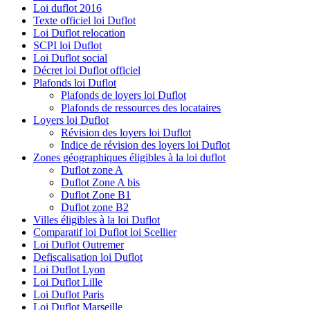
Loi duflot 2016
Texte officiel loi Duflot
Loi Duflot relocation
SCPI loi Duflot
Loi Duflot social
Décret loi Duflot officiel
Plafonds loi Duflot
Plafonds de loyers loi Duflot
Plafonds de ressources des locataires
Loyers loi Duflot
Révision des loyers loi Duflot
Indice de révision des loyers loi Duflot
Zones géographiques éligibles à la loi duflot
Duflot zone A
Duflot Zone A bis
Duflot Zone B1
Duflot zone B2
Villes éligibles à la loi Duflot
Comparatif loi Duflot loi Scellier
Loi Duflot Outremer
Defiscalisation loi Duflot
Loi Duflot Lyon
Loi Duflot Lille
Loi Duflot Paris
Loi Duflot Marseille