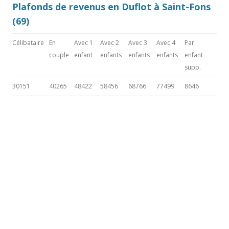
Plafonds de revenus en Duflot à Saint-Fons
(69)
Célibataire
En
Avec 1
Avec 2
Avec 3
Avec 4
Par
couple
enfant
enfants
enfants
enfants
enfant
supp.
30151
40265
48422
58456
68766
77499
8646