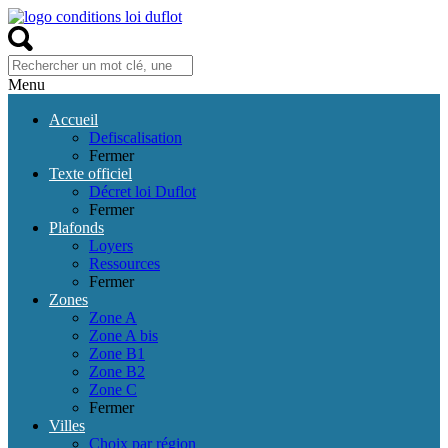
Menu
Accueil
Defiscalisation
Fermer
Texte officiel
Décret loi Duflot
Fermer
Plafonds
Loyers
Ressources
Fermer
Zones
Zone A
Zone A bis
Zone B1
Zone B2
Zone C
Fermer
Villes
Choix par région