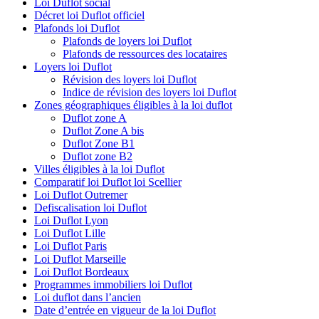
Loi Duflot social
Décret loi Duflot officiel
Plafonds loi Duflot
Plafonds de loyers loi Duflot
Plafonds de ressources des locataires
Loyers loi Duflot
Révision des loyers loi Duflot
Indice de révision des loyers loi Duflot
Zones géographiques éligibles à la loi duflot
Duflot zone A
Duflot Zone A bis
Duflot Zone B1
Duflot zone B2
Villes éligibles à la loi Duflot
Comparatif loi Duflot loi Scellier
Loi Duflot Outremer
Defiscalisation loi Duflot
Loi Duflot Lyon
Loi Duflot Lille
Loi Duflot Paris
Loi Duflot Marseille
Loi Duflot Bordeaux
Programmes immobiliers loi Duflot
Loi duflot dans l’ancien
Date d’entrée en vigueur de la loi Duflot