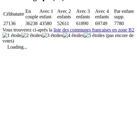
En
Avec 1
Avec 2
Avec 3
Avec 4
Par enfant
Célibataire
couple
enfant
enfants
enfants
enfants
supp.
27136
36238
43580
52611
61890
69749
7780
Vous trouverez ci-après la
liste des communes françaises en zone B2
(pas encore de
votes)
Loading...