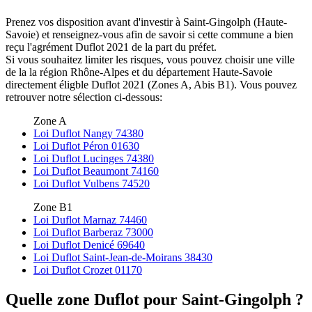
Prenez vos disposition avant d'investir à Saint-Gingolph (Haute-
Savoie) et renseignez-vous afin de savoir si cette commune a bien
reçu l'agrément Duflot 2021 de la part du préfet.
Si vous souhaitez limiter les risques, vous pouvez choisir une ville
de la la région Rhône-Alpes et du département Haute-Savoie
directement éligble Duflot 2021 (Zones A, Abis B1). Vous pouvez
retrouver notre sélection ci-dessous:
Zone A
Loi Duflot Nangy 74380
Loi Duflot Péron 01630
Loi Duflot Lucinges 74380
Loi Duflot Beaumont 74160
Loi Duflot Vulbens 74520
Zone B1
Loi Duflot Marnaz 74460
Loi Duflot Barberaz 73000
Loi Duflot Denicé 69640
Loi Duflot Saint-Jean-de-Moirans 38430
Loi Duflot Crozet 01170
Quelle zone Duflot pour Saint-Gingolph ?