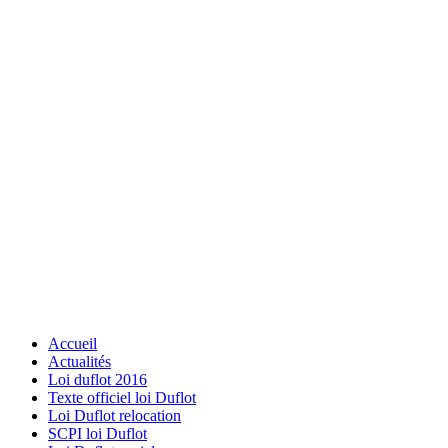
Accueil
Actualités
Loi duflot 2016
Texte officiel loi Duflot
Loi Duflot relocation
SCPI loi Duflot