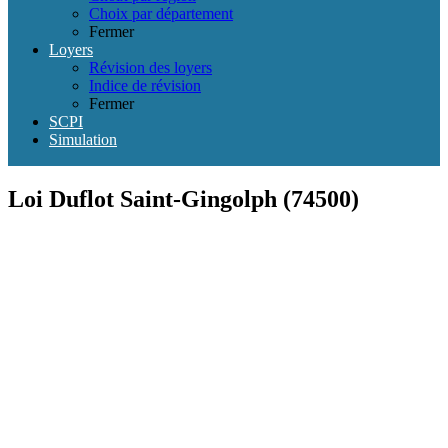
Choix par département
Fermer
Loyers
Révision des loyers
Indice de révision
Fermer
SCPI
Simulation
Loi Duflot Saint-Gingolph (74500)