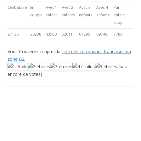
Célibataire
En
Avec 1
Avec 2
Avec 3
Avec 4
Par
couple
enfant
enfants
enfants
enfants
enfant
supp.
27136
36238
43580
52611
61890
69749
7780
Vous trouverez ci-après la
liste des communes françaises en
zone B2
(pas
encore de votes)