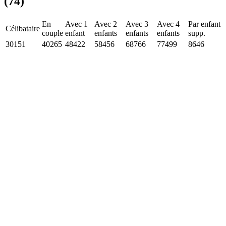
(74)
En
Avec 1
Avec 2
Avec 3
Avec 4
Par enfant
Célibataire
couple
enfant
enfants
enfants
enfants
supp.
30151
40265
48422
58456
68766
77499
8646