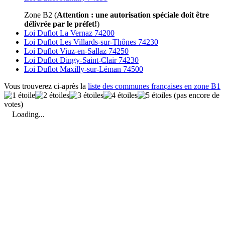
Zone B2 (
Attention : une autorisation spéciale doit être
délivrée par le préfet!
)
Loi Duflot La Vernaz 74200
Loi Duflot Les Villards-sur-Thônes 74230
Loi Duflot Viuz-en-Sallaz 74250
Loi Duflot Dingy-Saint-Clair 74230
Loi Duflot Maxilly-sur-Léman 74500
Vous trouverez ci-après la
liste des communes françaises en zone B1
(pas encore de
votes)
Loading...