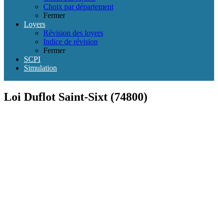
Choix par département
Fermer
Loyers
Révision des loyers
Indice de révision
Fermer
SCPI
Simulation
Loi Duflot Saint-Sixt (74800)