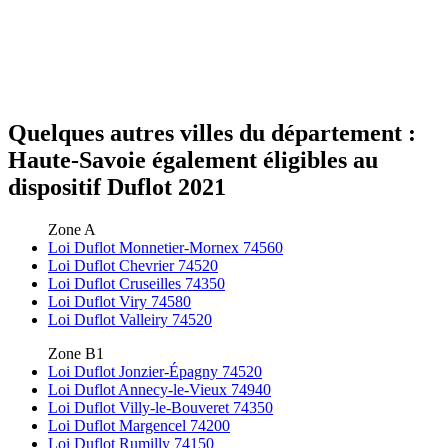
Quelques autres villes du département :
Haute-Savoie également éligibles au
dispositif Duflot 2021
Zone A
Loi Duflot Monnetier-Mornex 74560
Loi Duflot Chevrier 74520
Loi Duflot Cruseilles 74350
Loi Duflot Viry 74580
Loi Duflot Valleiry 74520
Zone B1
Loi Duflot Jonzier-Épagny 74520
Loi Duflot Annecy-le-Vieux 74940
Loi Duflot Villy-le-Bouveret 74350
Loi Duflot Margencel 74200
Loi Duflot Rumilly 74150