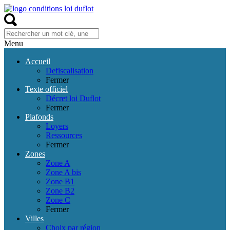
Menu
Accueil
Defiscalisation
Fermer
Texte officiel
Décret loi Duflot
Fermer
Plafonds
Loyers
Ressources
Fermer
Zones
Zone A
Zone A bis
Zone B1
Zone B2
Zone C
Fermer
Villes
Choix par région