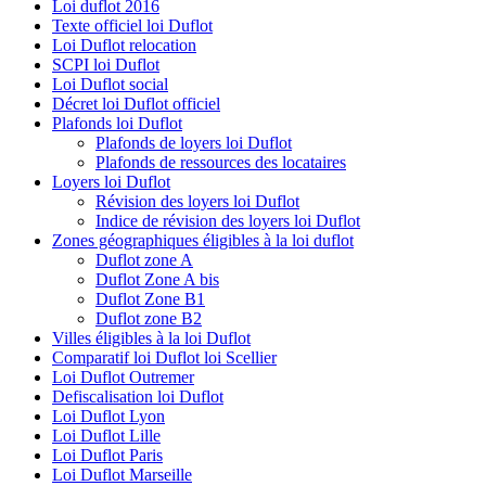
Loi duflot 2016
Texte officiel loi Duflot
Loi Duflot relocation
SCPI loi Duflot
Loi Duflot social
Décret loi Duflot officiel
Plafonds loi Duflot
Plafonds de loyers loi Duflot
Plafonds de ressources des locataires
Loyers loi Duflot
Révision des loyers loi Duflot
Indice de révision des loyers loi Duflot
Zones géographiques éligibles à la loi duflot
Duflot zone A
Duflot Zone A bis
Duflot Zone B1
Duflot zone B2
Villes éligibles à la loi Duflot
Comparatif loi Duflot loi Scellier
Loi Duflot Outremer
Defiscalisation loi Duflot
Loi Duflot Lyon
Loi Duflot Lille
Loi Duflot Paris
Loi Duflot Marseille