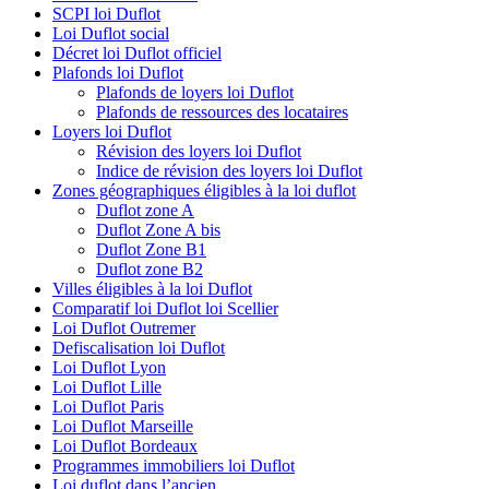
SCPI loi Duflot
Loi Duflot social
Décret loi Duflot officiel
Plafonds loi Duflot
Plafonds de loyers loi Duflot
Plafonds de ressources des locataires
Loyers loi Duflot
Révision des loyers loi Duflot
Indice de révision des loyers loi Duflot
Zones géographiques éligibles à la loi duflot
Duflot zone A
Duflot Zone A bis
Duflot Zone B1
Duflot zone B2
Villes éligibles à la loi Duflot
Comparatif loi Duflot loi Scellier
Loi Duflot Outremer
Defiscalisation loi Duflot
Loi Duflot Lyon
Loi Duflot Lille
Loi Duflot Paris
Loi Duflot Marseille
Loi Duflot Bordeaux
Programmes immobiliers loi Duflot
Loi duflot dans l’ancien