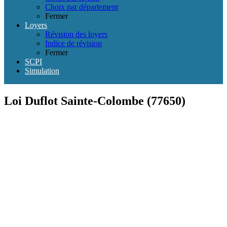
Choix par département
Fermer
Loyers
Révision des loyers
Indice de révision
Fermer
SCPI
Simulation
Loi Duflot Sainte-Colombe (77650)