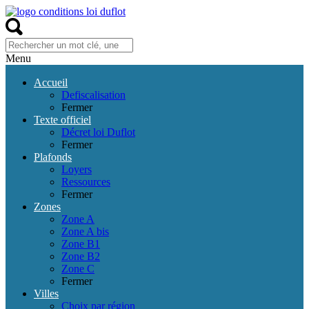
Menu
Accueil
Defiscalisation
Fermer
Texte officiel
Décret loi Duflot
Fermer
Plafonds
Loyers
Ressources
Fermer
Zones
Zone A
Zone A bis
Zone B1
Zone B2
Zone C
Fermer
Villes
Choix par région