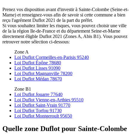
Prenez vos disposition avant d'investir à Sainte-Colombe (Seine-et-
Marne) et renseignez-vous afin de savoir si cette commune a bien
reçu l'agrément Duflot 2021 de la part du préfet.
Si vous souhaitez limiter les risques, vous pouvez choisir une ville
de la la région Ile-de-France et du département Seine-et-Marne
directement éligble Duflot 2021 (Zones A, Abis B1). Vous pouvez
retrouver notre sélection ci-dessous:
Zone A
Loi Duflot Cormeilles-en-Parisis 95240
Loi Duflot Épône 78680
Loi Duflot Lisses 91090
Loi Duflot Magnanville 78200
Loi Duflot Médan 78670
Zone B1
Loi Duflot Jouarre 77640
Loi Duflot Vienne-en-Arthies 95510
Loi Duflot Saint-Vrain 91770
Loi Duflot Torfou 91730
Loi Duflot Montgeroult 95650
Quelle zone Duflot pour Sainte-Colombe