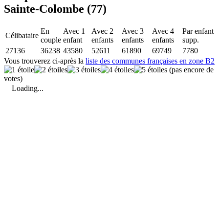
Sainte-Colombe (77)
En
Avec 1
Avec 2
Avec 3
Avec 4
Par enfant
Célibataire
couple
enfant
enfants
enfants
enfants
supp.
27136
36238
43580
52611
61890
69749
7780
Vous trouverez ci-après la
liste des communes françaises en zone B2
(pas encore de
votes)
Loading...