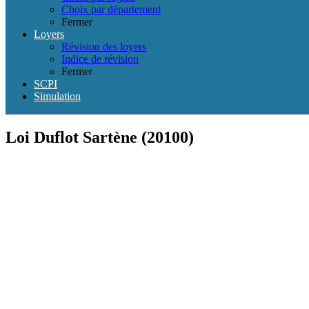
Choix par département
Fermer
Loyers
Révision des loyers
Indice de révision
Fermer
SCPI
Simulation
Loi Duflot Sartène (20100)