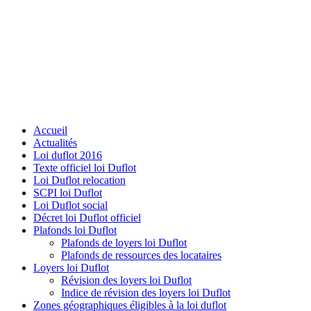
Accueil
Actualités
Loi duflot 2016
Texte officiel loi Duflot
Loi Duflot relocation
SCPI loi Duflot
Loi Duflot social
Décret loi Duflot officiel
Plafonds loi Duflot
Plafonds de loyers loi Duflot
Plafonds de ressources des locataires
Loyers loi Duflot
Révision des loyers loi Duflot
Indice de révision des loyers loi Duflot
Zones géographiques éligibles à la loi duflot