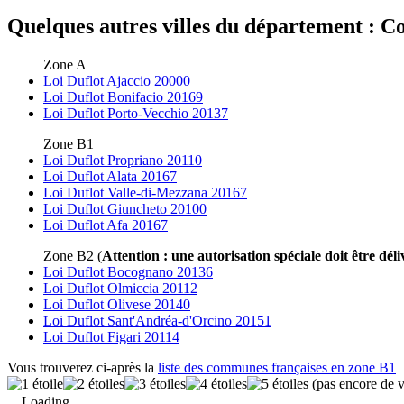
Quelques autres villes du département : Co
Zone A
Loi Duflot Ajaccio 20000
Loi Duflot Bonifacio 20169
Loi Duflot Porto-Vecchio 20137
Zone B1
Loi Duflot Propriano 20110
Loi Duflot Alata 20167
Loi Duflot Valle-di-Mezzana 20167
Loi Duflot Giuncheto 20100
Loi Duflot Afa 20167
Zone B2 (
Attention : une autorisation spéciale doit être déli
Loi Duflot Bocognano 20136
Loi Duflot Olmiccia 20112
Loi Duflot Olivese 20140
Loi Duflot Sant'Andréa-d'Orcino 20151
Loi Duflot Figari 20114
Vous trouverez ci-après la
liste des communes françaises en zone B1
(pas encore de v
Loading...