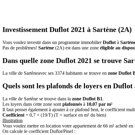
Investissement Duflot 2021 à Sartène (2A)
Vous voulez investir dans un programme immobilier
Duflot
à
Sartèn
Pas de problèmes!
Sartène
(2A) est dans une zone
éligible au dispos
Dans quelle zone Duflot 2021 se trouve Sar
La ville de Sartèneavec ses 3374 habitants se trouve en
zone Duflot 
Quels sont les plafonds de loyers en Duflot
La ville de Sartène se trouve dans la
zone Duflot B1
.
Les loyers dans cette zone sont
plafonnés
à
10,07 par m²
Il faut penser également à ajouter à ce plafond brut, le coefficient mul
Coefficient
= 0,7 + (19/T) (T = surface en m² du bien)
Illustration
Vous voulez mettre en location votre appartement de 66 m² acheté en 
On calcule le coefficient Duflot/Pinel :