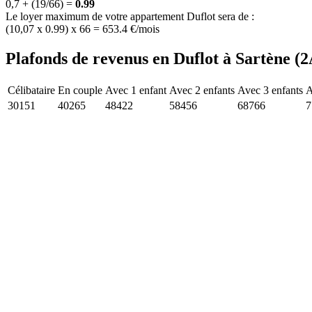
0,7 + (19/66) =
0.99
Le loyer maximum de votre appartement Duflot sera de :
(10,07 x 0.99) x 66 = 653.4 €/mois
Plafonds de revenus en Duflot à Sartène (2
Célibataire
En couple
Avec 1 enfant
Avec 2 enfants
Avec 3 enfants
A
30151
40265
48422
58456
68766
7