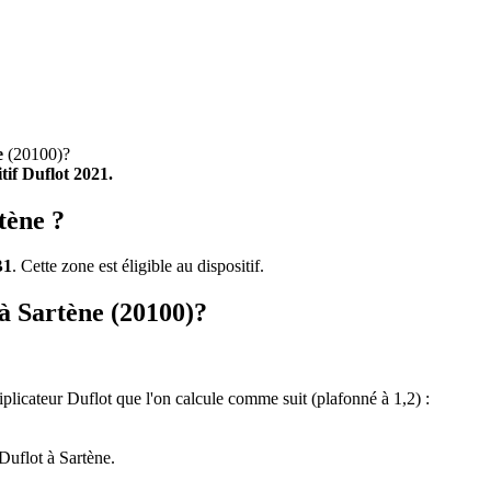
e
(20100)?
itif Duflot 2021.
tène ?
B1
. Cette zone est éligible au dispositif.
 à Sartène (20100)?
tiplicateur Duflot que l'on calcule comme suit (plafonné à 1,2) :
Duflot à Sartène.