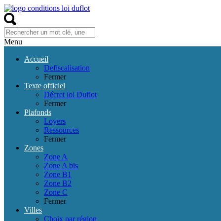
Menu
Accueil
Defiscalisation
Fermer
Texte officiel
Décret loi Duflot
Fermer
Plafonds
Loyers
Ressources
Fermer
Zones
Zone A
Zone A bis
Zone B1
Zone B2
Zone C
Fermer
Villes
Choix par région