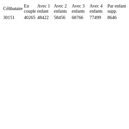
En
Avec 1
Avec 2
Avec 3
Avec 4
Par enfant
Célibataire
couple
enfant
enfants
enfants
enfants
supp.
30151
40265
48422
58456
68766
77499
8646