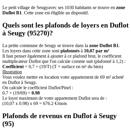
Le petit village de Seugyavec ses 1030 habitants se trouve en
zone
Duflot B1
. Cette zone est éligible au dispositif.
Quels sont les plafonds de loyers en Duflot
à Seugy (95270)?
La petite commune de Seugy se trouve dans la
zone Duflot B1
.
Les loyers dans cette zone sont
plafonnés
à
10,07 par m²
Il faut penser également à ajouter à ce plafond brut, le coefficient
multiplicateur Duflot que l'on calcule comme suit (plafonné à 1,2) :
Coefficient
= 0,7 + (19/T) (T = surface en m² du bien)
Illustration
Vous voulez mettre en location votre appartement de 69 m² acheté
en Duflot à Seugy.
On calcule le coefficient Duflot/Pinel :
0,7 + (19/69) =
0.98
Le loyer maximum de votre appartement Duflot sera de :
(10,07 x 0.98) x 69 = 676.2 €/mois
Plafonds de revenus en Duflot à Seugy
(95)