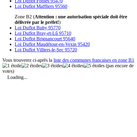
Loi Duflot Fosses 95470
Loi Duflot Maffliers 95560
Zone B2 (
Attention : une autorisation spéciale doit être
délivrée par le préfet!
)
Loi Duflot Buhy 95770
Loi Duflot Bray-et-Lû 95710
Loi Duflot Brignancourt 95640
Loi Duflot Maudétour-en-Vexin 95420
Loi Duflot Villiers-le-Sec 95720
Vous trouverez ci-après la
liste des communes françaises en zone B1
(pas encore de
votes)
Loading...