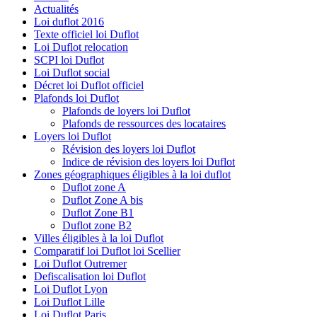
Actualités
Loi duflot 2016
Texte officiel loi Duflot
Loi Duflot relocation
SCPI loi Duflot
Loi Duflot social
Décret loi Duflot officiel
Plafonds loi Duflot
Plafonds de loyers loi Duflot
Plafonds de ressources des locataires
Loyers loi Duflot
Révision des loyers loi Duflot
Indice de révision des loyers loi Duflot
Zones géographiques éligibles à la loi duflot
Duflot zone A
Duflot Zone A bis
Duflot Zone B1
Duflot zone B2
Villes éligibles à la loi Duflot
Comparatif loi Duflot loi Scellier
Loi Duflot Outremer
Defiscalisation loi Duflot
Loi Duflot Lyon
Loi Duflot Lille
Loi Duflot Paris