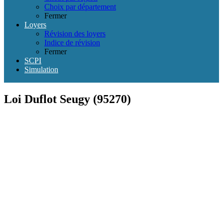
Choix par département
Fermer
Loyers
Révision des loyers
Indice de révision
Fermer
SCPI
Simulation
Loi Duflot Seugy (95270)