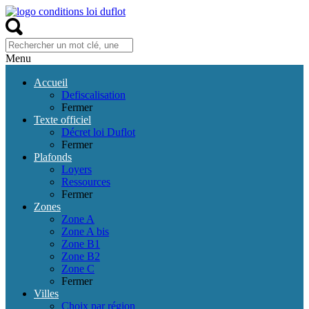
Menu
Accueil
Defiscalisation
Fermer
Texte officiel
Décret loi Duflot
Fermer
Plafonds
Loyers
Ressources
Fermer
Zones
Zone A
Zone A bis
Zone B1
Zone B2
Zone C
Fermer
Villes
Choix par région