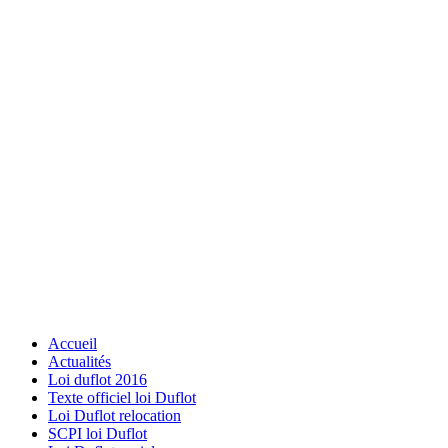
Accueil
Actualités
Loi duflot 2016
Texte officiel loi Duflot
Loi Duflot relocation
SCPI loi Duflot