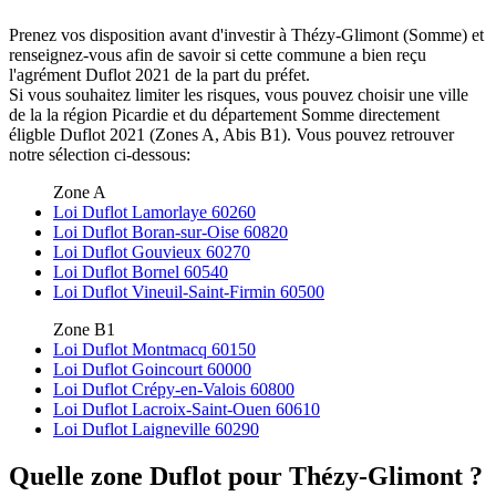
Prenez vos disposition avant d'investir à Thézy-Glimont (Somme) et
renseignez-vous afin de savoir si cette commune a bien reçu
l'agrément Duflot 2021 de la part du préfet.
Si vous souhaitez limiter les risques, vous pouvez choisir une ville
de la la région Picardie et du département Somme directement
éligble Duflot 2021 (Zones A, Abis B1). Vous pouvez retrouver
notre sélection ci-dessous:
Zone A
Loi Duflot Lamorlaye 60260
Loi Duflot Boran-sur-Oise 60820
Loi Duflot Gouvieux 60270
Loi Duflot Bornel 60540
Loi Duflot Vineuil-Saint-Firmin 60500
Zone B1
Loi Duflot Montmacq 60150
Loi Duflot Goincourt 60000
Loi Duflot Crépy-en-Valois 60800
Loi Duflot Lacroix-Saint-Ouen 60610
Loi Duflot Laigneville 60290
Quelle zone Duflot pour Thézy-Glimont ?