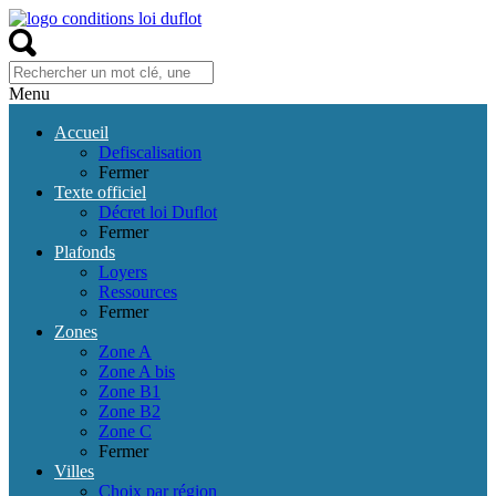
Menu
Accueil
Defiscalisation
Fermer
Texte officiel
Décret loi Duflot
Fermer
Plafonds
Loyers
Ressources
Fermer
Zones
Zone A
Zone A bis
Zone B1
Zone B2
Zone C
Fermer
Villes
Choix par région