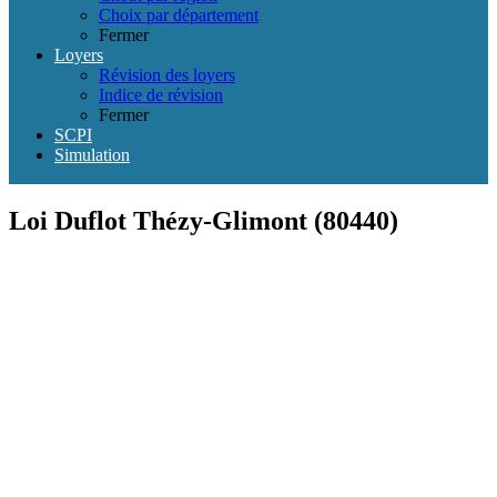
Choix par département
Fermer
Loyers
Révision des loyers
Indice de révision
Fermer
SCPI
Simulation
Loi Duflot Thézy-Glimont (80440)