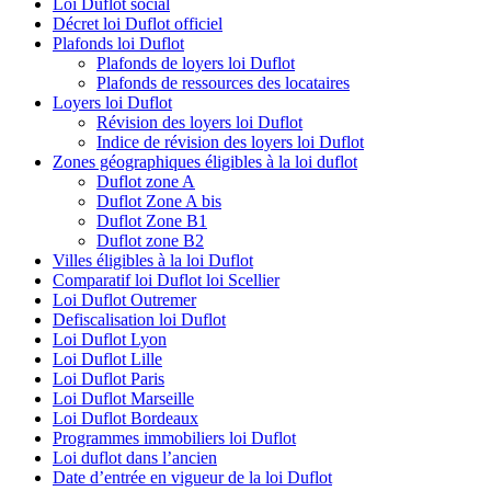
Loi Duflot social
Décret loi Duflot officiel
Plafonds loi Duflot
Plafonds de loyers loi Duflot
Plafonds de ressources des locataires
Loyers loi Duflot
Révision des loyers loi Duflot
Indice de révision des loyers loi Duflot
Zones géographiques éligibles à la loi duflot
Duflot zone A
Duflot Zone A bis
Duflot Zone B1
Duflot zone B2
Villes éligibles à la loi Duflot
Comparatif loi Duflot loi Scellier
Loi Duflot Outremer
Defiscalisation loi Duflot
Loi Duflot Lyon
Loi Duflot Lille
Loi Duflot Paris
Loi Duflot Marseille
Loi Duflot Bordeaux
Programmes immobiliers loi Duflot
Loi duflot dans l’ancien
Date d’entrée en vigueur de la loi Duflot