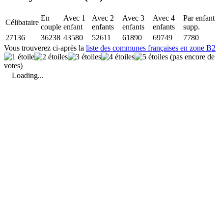
En
Avec 1
Avec 2
Avec 3
Avec 4
Par enfant
Célibataire
couple
enfant
enfants
enfants
enfants
supp.
27136
36238
43580
52611
61890
69749
7780
Vous trouverez ci-après la
liste des communes françaises en zone B2
(pas encore de
votes)
Loading...