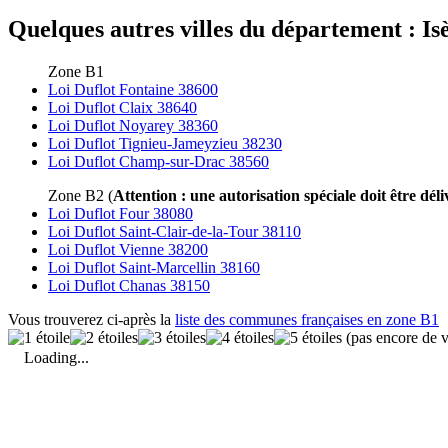
Quelques autres villes du département : Isè
Zone B1
Loi Duflot Fontaine 38600
Loi Duflot Claix 38640
Loi Duflot Noyarey 38360
Loi Duflot Tignieu-Jameyzieu 38230
Loi Duflot Champ-sur-Drac 38560
Zone B2 (
Attention : une autorisation spéciale doit être déli
Loi Duflot Four 38080
Loi Duflot Saint-Clair-de-la-Tour 38110
Loi Duflot Vienne 38200
Loi Duflot Saint-Marcellin 38160
Loi Duflot Chanas 38150
Vous trouverez ci-après la
liste des communes françaises en zone B1
(pas encore de v
Loading...