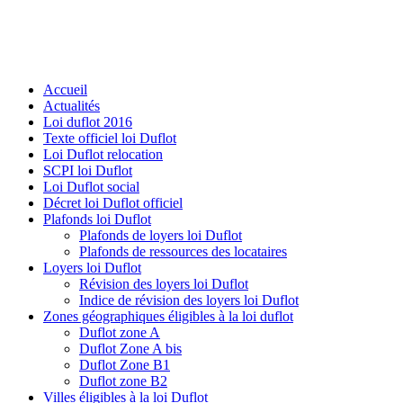
Accueil
Actualités
Loi duflot 2016
Texte officiel loi Duflot
Loi Duflot relocation
SCPI loi Duflot
Loi Duflot social
Décret loi Duflot officiel
Plafonds loi Duflot
Plafonds de loyers loi Duflot
Plafonds de ressources des locataires
Loyers loi Duflot
Révision des loyers loi Duflot
Indice de révision des loyers loi Duflot
Zones géographiques éligibles à la loi duflot
Duflot zone A
Duflot Zone A bis
Duflot Zone B1
Duflot zone B2
Villes éligibles à la loi Duflot