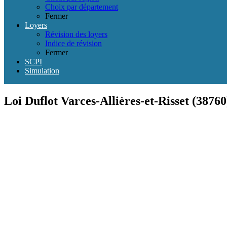
Choix par département
Fermer
Loyers
Révision des loyers
Indice de révision
Fermer
SCPI
Simulation
Loi Duflot Varces-Allières-et-Risset (38760