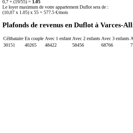
0,7 + (19/55) =
1.05
Le loyer maximum de votre appartement Duflot sera de :
(10,07 x 1.05) x 55 = 577.5 €/mois
Plafonds de revenus en Duflot à Varces-Alli
Célibataire
En couple
Avec 1 enfant
Avec 2 enfants
Avec 3 enfants
A
30151
40265
48422
58456
68766
7