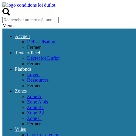
Menu
Accueil
Defiscalisation
Fermer
Texte officiel
Décret loi Duflot
Fermer
Plafonds
Loyers
Ressources
Fermer
Zones
Zone A
Zone A bis
Zone B1
Zone B2
Zone C
Fermer
Villes
Choix par région