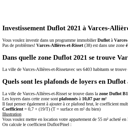
Investissement Duflot 2021 à Varces-Allière
Vous voulez investir dans un programme immobilier
Duflot
à
Varces-
Pas de problèmes!
Varces-Allières-et-Risset
(38) est dans une zone
é
Dans quelle zone Duflot 2021 se trouve Varc
La ville de Varces-Allières-et-Rissetavec ses 6403 habitants se trouve
Quels sont les plafonds de loyers en Duflot
La ville de Varces-Allières-et-Risset se trouve dans la
zone Duflot B1
Les loyers dans cette zone sont
plafonnés
à
10,07 par m²
Il faut penser également à ajouter à ce plafond brut, le coefficient mul
Coefficient
= 0,7 + (19/T) (T = surface en m² du bien)
Illustration
Vous voulez mettre en location votre appartement de 55 m² acheté en D
On calcule le coefficient Duflot/Pinel :