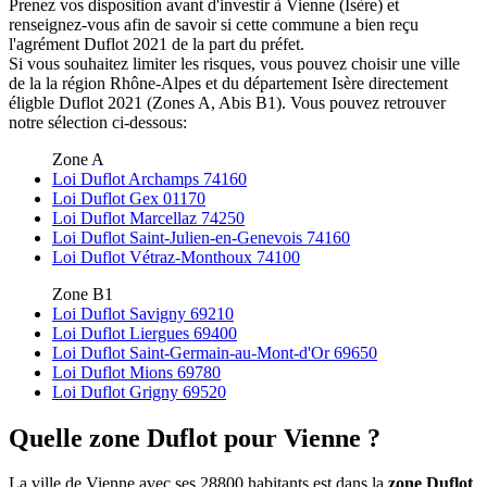
Prenez vos disposition avant d'investir à Vienne (Isère) et
renseignez-vous afin de savoir si cette commune a bien reçu
l'agrément Duflot 2021 de la part du préfet.
Si vous souhaitez limiter les risques, vous pouvez choisir une ville
de la la région Rhône-Alpes et du département Isère directement
éligble Duflot 2021 (Zones A, Abis B1). Vous pouvez retrouver
notre sélection ci-dessous:
Zone A
Loi Duflot Archamps 74160
Loi Duflot Gex 01170
Loi Duflot Marcellaz 74250
Loi Duflot Saint-Julien-en-Genevois 74160
Loi Duflot Vétraz-Monthoux 74100
Zone B1
Loi Duflot Savigny 69210
Loi Duflot Liergues 69400
Loi Duflot Saint-Germain-au-Mont-d'Or 69650
Loi Duflot Mions 69780
Loi Duflot Grigny 69520
Quelle zone Duflot pour Vienne ?
La ville de Vienne avec ses 28800 habitants est dans la
zone Duflot