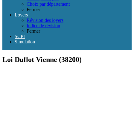
Choix par département
Fermer
Loyers
Révision des loyers
Indice de révision
Fermer
SCPI
Simulation
Loi Duflot Vienne (38200)