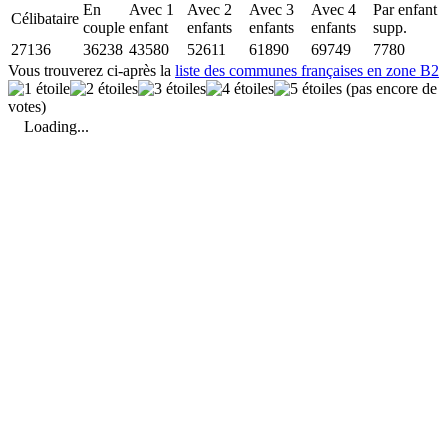
En
Avec 1
Avec 2
Avec 3
Avec 4
Par enfant
Célibataire
couple
enfant
enfants
enfants
enfants
supp.
27136
36238
43580
52611
61890
69749
7780
Vous trouverez ci-après la
liste des communes françaises en zone B2
(pas encore de
votes)
Loading...