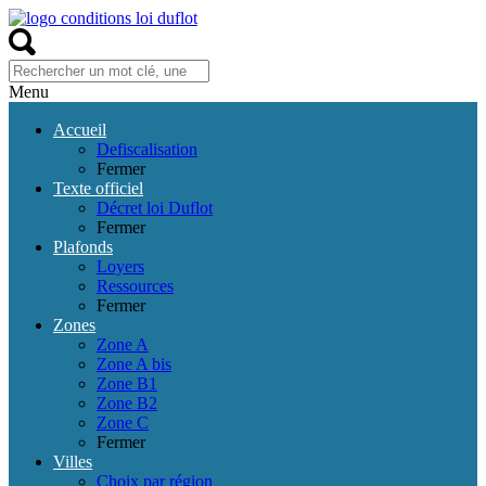
Menu
Accueil
Defiscalisation
Fermer
Texte officiel
Décret loi Duflot
Fermer
Plafonds
Loyers
Ressources
Fermer
Zones
Zone A
Zone A bis
Zone B1
Zone B2
Zone C
Fermer
Villes
Choix par région