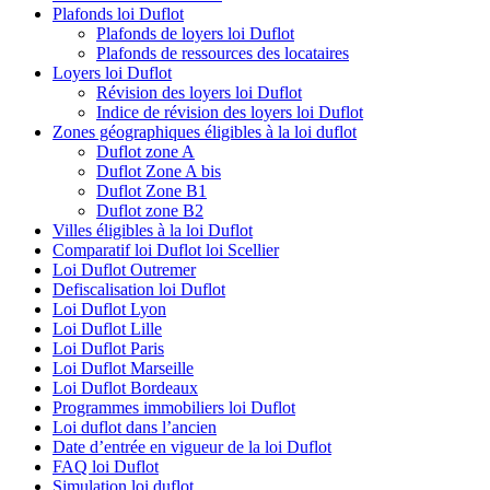
Plafonds loi Duflot
Plafonds de loyers loi Duflot
Plafonds de ressources des locataires
Loyers loi Duflot
Révision des loyers loi Duflot
Indice de révision des loyers loi Duflot
Zones géographiques éligibles à la loi duflot
Duflot zone A
Duflot Zone A bis
Duflot Zone B1
Duflot zone B2
Villes éligibles à la loi Duflot
Comparatif loi Duflot loi Scellier
Loi Duflot Outremer
Defiscalisation loi Duflot
Loi Duflot Lyon
Loi Duflot Lille
Loi Duflot Paris
Loi Duflot Marseille
Loi Duflot Bordeaux
Programmes immobiliers loi Duflot
Loi duflot dans l’ancien
Date d’entrée en vigueur de la loi Duflot
FAQ loi Duflot
Simulation loi duflot