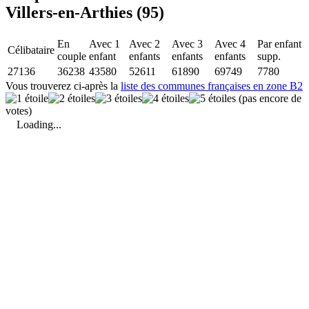
Villers-en-Arthies (95)
En
Avec 1
Avec 2
Avec 3
Avec 4
Par enfant
Célibataire
couple
enfant
enfants
enfants
enfants
supp.
27136
36238
43580
52611
61890
69749
7780
Vous trouverez ci-après la
liste des communes françaises en zone B2
(pas encore de
votes)
Loading...