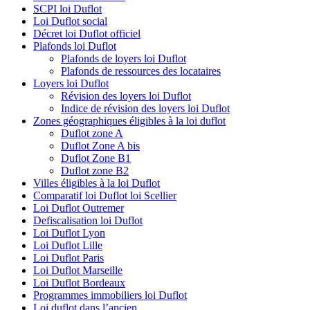
SCPI loi Duflot
Loi Duflot social
Décret loi Duflot officiel
Plafonds loi Duflot
Plafonds de loyers loi Duflot
Plafonds de ressources des locataires
Loyers loi Duflot
Révision des loyers loi Duflot
Indice de révision des loyers loi Duflot
Zones géographiques éligibles à la loi duflot
Duflot zone A
Duflot Zone A bis
Duflot Zone B1
Duflot zone B2
Villes éligibles à la loi Duflot
Comparatif loi Duflot loi Scellier
Loi Duflot Outremer
Defiscalisation loi Duflot
Loi Duflot Lyon
Loi Duflot Lille
Loi Duflot Paris
Loi Duflot Marseille
Loi Duflot Bordeaux
Programmes immobiliers loi Duflot
Loi duflot dans l’ancien