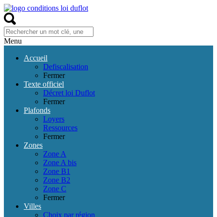
Menu
Accueil
Defiscalisation
Fermer
Texte officiel
Décret loi Duflot
Fermer
Plafonds
Loyers
Ressources
Fermer
Zones
Zone A
Zone A bis
Zone B1
Zone B2
Zone C
Fermer
Villes
Choix par région