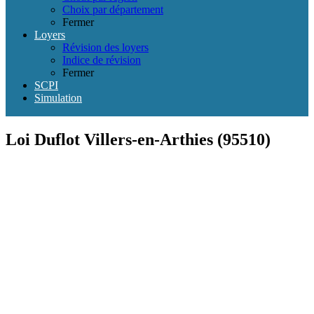
Choix par département
Fermer
Loyers
Révision des loyers
Indice de révision
Fermer
SCPI
Simulation
Loi Duflot Villers-en-Arthies (95510)