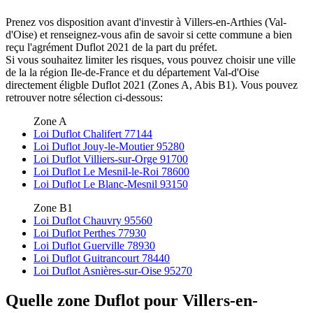
Prenez vos disposition avant d'investir à Villers-en-Arthies (Val-
d'Oise) et renseignez-vous afin de savoir si cette commune a bien
reçu l'agrément Duflot 2021 de la part du préfet.
Si vous souhaitez limiter les risques, vous pouvez choisir une ville
de la la région Ile-de-France et du département Val-d'Oise
directement éligble Duflot 2021 (Zones A, Abis B1). Vous pouvez
retrouver notre sélection ci-dessous:
Zone A
Loi Duflot Chalifert 77144
Loi Duflot Jouy-le-Moutier 95280
Loi Duflot Villiers-sur-Orge 91700
Loi Duflot Le Mesnil-le-Roi 78600
Loi Duflot Le Blanc-Mesnil 93150
Zone B1
Loi Duflot Chauvry 95560
Loi Duflot Perthes 77930
Loi Duflot Guerville 78930
Loi Duflot Guitrancourt 78440
Loi Duflot Asnières-sur-Oise 95270
Quelle zone Duflot pour Villers-en-