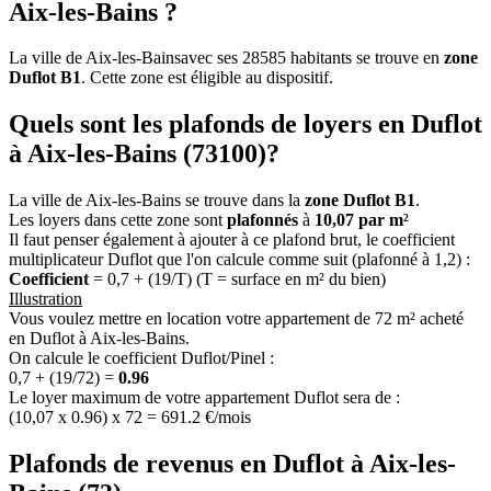
Aix-les-Bains ?
La ville de Aix-les-Bainsavec ses 28585 habitants se trouve en
zone
Duflot B1
. Cette zone est éligible au dispositif.
Quels sont les plafonds de loyers en Duflot
à Aix-les-Bains (73100)?
La ville de Aix-les-Bains se trouve dans la
zone Duflot B1
.
Les loyers dans cette zone sont
plafonnés
à
10,07 par m²
Il faut penser également à ajouter à ce plafond brut, le coefficient
multiplicateur Duflot que l'on calcule comme suit (plafonné à 1,2) :
Coefficient
= 0,7 + (19/T) (T = surface en m² du bien)
Illustration
Vous voulez mettre en location votre appartement de 72 m² acheté
en Duflot à Aix-les-Bains.
On calcule le coefficient Duflot/Pinel :
0,7 + (19/72) =
0.96
Le loyer maximum de votre appartement Duflot sera de :
(10,07 x 0.96) x 72 = 691.2 €/mois
Plafonds de revenus en Duflot à Aix-les-