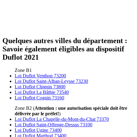
Quelques autres villes du département :
Savoie également éligibles au dispositif
Duflot 2021
Zone B1
Loi Duflot Venthon 73200
Loi Duflot Saint-Alban-Leysse 73230
Loi Duflot Chignin 73800
Loi Duflot La Bâthie 73540
Loi Duflot Cognin 73160
Zone B2 (
Attention : une autorisation spéciale doit être
délivrée par le préfet!
)
Loi Duflot La Chapelle-du-Mont-du-Chat 73370
Loi Duflot Saint-Offenge-Dessus 73100
Loi Duflot Ugine 73400
Loi Duflot Marthod 73400