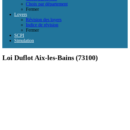
Choix par département
Fermer
Loyers
Révision des loyers
Indice de révision
Fermer
SCPI
Simulation
Loi Duflot Aix-les-Bains (73100)