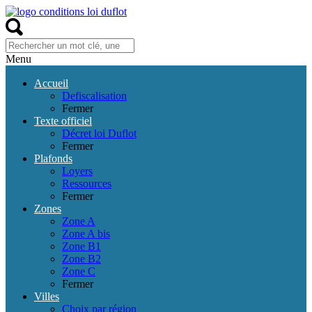
Menu
Accueil
Defiscalisation
Fermer
Texte officiel
Décret loi Duflot
Fermer
Plafonds
Loyers
Ressources
Fermer
Zones
Zone A
Zone A bis
Zone B1
Zone B2
Zone C
Fermer
Villes
Choix par région