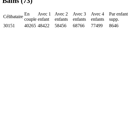
Bains (73)
En
Avec 1
Avec 2
Avec 3
Avec 4
Par enfant
Célibataire
couple
enfant
enfants
enfants
enfants
supp.
30151
40265
48422
58456
68766
77499
8646