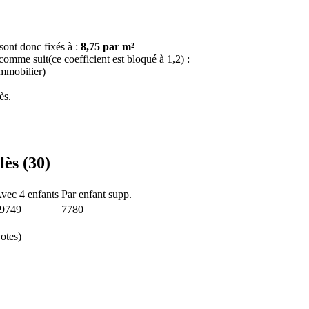
sont donc fixés à :
8,75 par m²
 comme suit(ce coefficient est bloqué à 1,2) :
immobilier)
ès.
lès (30)
vec 4 enfants
Par enfant supp.
9749
7780
otes)