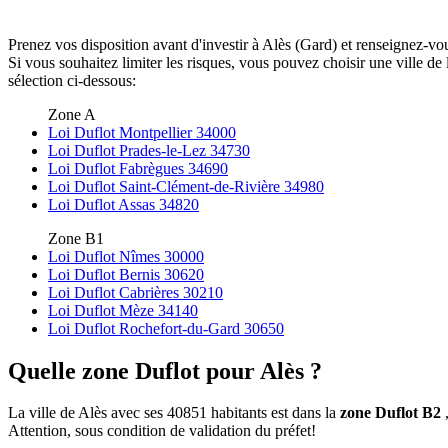
Prenez vos disposition avant d'investir à Alès (Gard) et renseignez-vo
Si vous souhaitez limiter les risques, vous pouvez choisir une ville 
sélection ci-dessous:
Zone A
Loi Duflot Montpellier 34000
Loi Duflot Prades-le-Lez 34730
Loi Duflot Fabrègues 34690
Loi Duflot Saint-Clément-de-Rivière 34980
Loi Duflot Assas 34820
Zone B1
Loi Duflot Nîmes 30000
Loi Duflot Bernis 30620
Loi Duflot Cabrières 30210
Loi Duflot Mèze 34140
Loi Duflot Rochefort-du-Gard 30650
Quelle zone Duflot pour Alès ?
La ville de Alès avec ses 40851 habitants est dans la
zone Duflot B2
,
Attention, sous condition de validation du préfet!