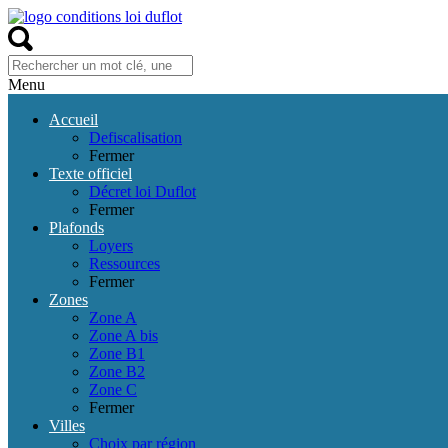
Menu
Accueil
Defiscalisation
Fermer
Texte officiel
Décret loi Duflot
Fermer
Plafonds
Loyers
Ressources
Fermer
Zones
Zone A
Zone A bis
Zone B1
Zone B2
Zone C
Fermer
Villes
Choix par région