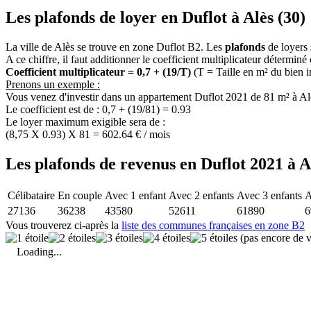
Les plafonds de loyer en Duflot à Alès (30)
La ville de Alès se trouve en zone Duflot B2. Les
plafonds
de loyers 
A ce chiffre, il faut additionner le coefficient multiplicateur déterminé
Coefficient multiplicateur = 0,7 + (19/T)
(T = Taille en m² du bien 
Prenons un exemple :
Vous venez d'investir dans un appartement Duflot 2021 de 81 m² à Al
Le coefficient est de : 0,7 + (19/81) = 0.93
Le loyer maximum exigible sera de :
(8,75 X 0.93) X 81 = 602.64 € / mois
Les plafonds de revenus en Duflot 2021 à A
Célibataire
En couple
Avec 1 enfant
Avec 2 enfants
Avec 3 enfants
A
27136
36238
43580
52611
61890
6
Vous trouverez ci-après la
liste des communes françaises en zone B2
(pas encore de v
Loading...