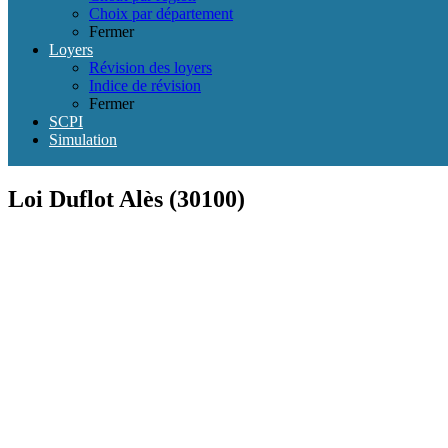
Choix par département
Fermer
Loyers
Révision des loyers
Indice de révision
Fermer
SCPI
Simulation
Loi Duflot Alès (30100)