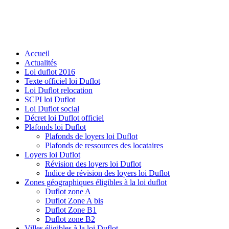
Accueil
Actualités
Loi duflot 2016
Texte officiel loi Duflot
Loi Duflot relocation
SCPI loi Duflot
Loi Duflot social
Décret loi Duflot officiel
Plafonds loi Duflot
Plafonds de loyers loi Duflot
Plafonds de ressources des locataires
Loyers loi Duflot
Révision des loyers loi Duflot
Indice de révision des loyers loi Duflot
Zones géographiques éligibles à la loi duflot
Duflot zone A
Duflot Zone A bis
Duflot Zone B1
Duflot zone B2
Villes éligibles à la loi Duflot