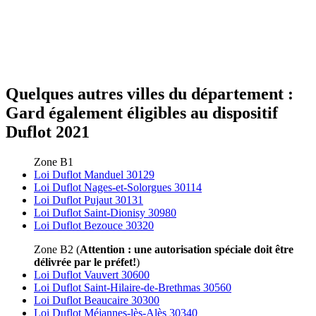
Quelques autres villes du département :
Gard également éligibles au dispositif
Duflot 2021
Zone B1
Loi Duflot Manduel 30129
Loi Duflot Nages-et-Solorgues 30114
Loi Duflot Pujaut 30131
Loi Duflot Saint-Dionisy 30980
Loi Duflot Bezouce 30320
Zone B2 (
Attention : une autorisation spéciale doit être
délivrée par le préfet!
)
Loi Duflot Vauvert 30600
Loi Duflot Saint-Hilaire-de-Brethmas 30560
Loi Duflot Beaucaire 30300
Loi Duflot Méjannes-lès-Alès 30340