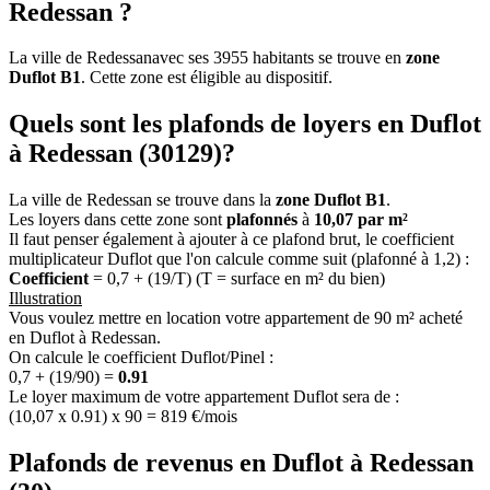
Redessan ?
La ville de Redessanavec ses 3955 habitants se trouve en
zone
Duflot B1
. Cette zone est éligible au dispositif.
Quels sont les plafonds de loyers en Duflot
à Redessan (30129)?
La ville de Redessan se trouve dans la
zone Duflot B1
.
Les loyers dans cette zone sont
plafonnés
à
10,07 par m²
Il faut penser également à ajouter à ce plafond brut, le coefficient
multiplicateur Duflot que l'on calcule comme suit (plafonné à 1,2) :
Coefficient
= 0,7 + (19/T) (T = surface en m² du bien)
Illustration
Vous voulez mettre en location votre appartement de 90 m² acheté
en Duflot à Redessan.
On calcule le coefficient Duflot/Pinel :
0,7 + (19/90) =
0.91
Le loyer maximum de votre appartement Duflot sera de :
(10,07 x 0.91) x 90 = 819 €/mois
Plafonds de revenus en Duflot à Redessan