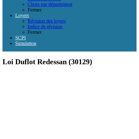
Choix par département
Fermer
Loyers
Révision des loyers
Indice de révision
Fermer
SCPI
Simulation
Loi Duflot Redessan (30129)