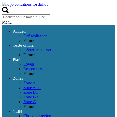
Menu
Accueil
Defiscalisation
Fermer
Texte officiel
Décret loi Duflot
Fermer
Plafonds
Loyers
Ressources
Fermer
Zones
Zone A
Zone A bis
Zone B1
Zone B2
Zone C
Fermer
Villes
Choix par région