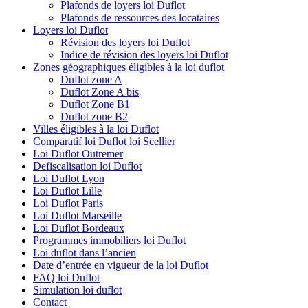
Plafonds de loyers loi Duflot
Plafonds de ressources des locataires
Loyers loi Duflot
Révision des loyers loi Duflot
Indice de révision des loyers loi Duflot
Zones géographiques éligibles à la loi duflot
Duflot zone A
Duflot Zone A bis
Duflot Zone B1
Duflot zone B2
Villes éligibles à la loi Duflot
Comparatif loi Duflot loi Scellier
Loi Duflot Outremer
Defiscalisation loi Duflot
Loi Duflot Lyon
Loi Duflot Lille
Loi Duflot Paris
Loi Duflot Marseille
Loi Duflot Bordeaux
Programmes immobiliers loi Duflot
Loi duflot dans l’ancien
Date d’entrée en vigueur de la loi Duflot
FAQ loi Duflot
Simulation loi duflot
Contact