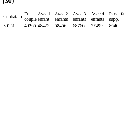
(30)
En
Avec 1
Avec 2
Avec 3
Avec 4
Par enfant
Célibataire
couple
enfant
enfants
enfants
enfants
supp.
30151
40265
48422
58456
68766
77499
8646