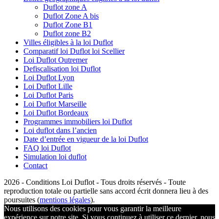
Duflot zone A
Duflot Zone A bis
Duflot Zone B1
Duflot zone B2
Villes éligibles à la loi Duflot
Comparatif loi Duflot loi Scellier
Loi Duflot Outremer
Defiscalisation loi Duflot
Loi Duflot Lyon
Loi Duflot Lille
Loi Duflot Paris
Loi Duflot Marseille
Loi Duflot Bordeaux
Programmes immobiliers loi Duflot
Loi duflot dans l’ancien
Date d’entrée en vigueur de la loi Duflot
FAQ loi Duflot
Simulation loi duflot
Contact
2026 - Conditions Loi Duflot - Tous droits réservés - Toute
reproduction totale ou partielle sans accord écrit donnera lieu à des
poursuites (
mentions légales
).
Nous utilisons des cookies pour vous garantir la meilleure
expérience sur notre site. Si vous continuez à utiliser ce dernier, nous