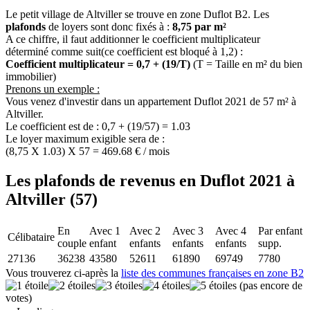
Le petit village de Altviller se trouve en zone Duflot B2. Les
plafonds
de loyers sont donc fixés à :
8,75 par m²
A ce chiffre, il faut additionner le coefficient multiplicateur
déterminé comme suit(ce coefficient est bloqué à 1,2) :
Coefficient multiplicateur = 0,7 + (19/T)
(T = Taille en m² du bien
immobilier)
Prenons un exemple :
Vous venez d'investir dans un appartement Duflot 2021 de 57 m² à
Altviller.
Le coefficient est de : 0,7 + (19/57) = 1.03
Le loyer maximum exigible sera de :
(8,75 X 1.03) X 57 = 469.68 € / mois
Les plafonds de revenus en Duflot 2021 à
Altviller (57)
En
Avec 1
Avec 2
Avec 3
Avec 4
Par enfant
Célibataire
couple
enfant
enfants
enfants
enfants
supp.
27136
36238
43580
52611
61890
69749
7780
Vous trouverez ci-après la
liste des communes françaises en zone B2
(pas encore de
votes)