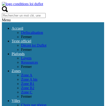
Menu
Accueil
Defiscalisation
Fermer
Texte officiel
Décret loi Duflot
Fermer
Plafonds
Loyers
Ressources
Fermer
Zones
Zone A
Zone A bis
Zone B1
Zone B2
Zone C
Fermer
Villes
Choix par région