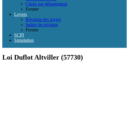
Choix par département
Fermer
Loyers
Révision des loyers
Indice de révision
Fermer
SCPI
Simulation
Loi Duflot Altviller (57730)