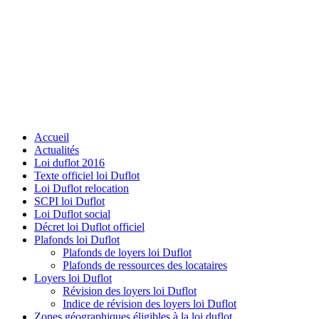
Accueil
Actualités
Loi duflot 2016
Texte officiel loi Duflot
Loi Duflot relocation
SCPI loi Duflot
Loi Duflot social
Décret loi Duflot officiel
Plafonds loi Duflot
Plafonds de loyers loi Duflot
Plafonds de ressources des locataires
Loyers loi Duflot
Révision des loyers loi Duflot
Indice de révision des loyers loi Duflot
Zones géographiques éligibles à la loi duflot