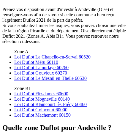
Prenez vos disposition avant d'investir à Andeville (Oise) et
renseignez-vous afin de savoir si cette commune a bien reçu
l'agrément Duflot 2021 de la part du préfet.
Si vous souhaitez limiter les risques, vous pouvez choisir une ville
de la la région Picardie et du département Oise directement éligble
Duflot 2021 (Zones A, Abis B1). Vous pouvez retrouver notre
sélection ci-dessous:
Zone A
Loi Duflot La Chapelle-en-Serval 60520
Loi Duflot Méru 60110
Loi Duflot Lamorlaye 60260
Loi Duflot Gouvieux 60270
Loi Duflot Le Mesnil-en-Thelle 60530
Zone B1
Loi Duflot Fitz-James 60600
Loi Duflot Mogneville 60140
Loi Duflot Blaincourt-lès-Précy 60460
Loi Duflot Goincourt 60000
Loi Duflot Machemont 60150
Quelle zone Duflot pour Andeville ?