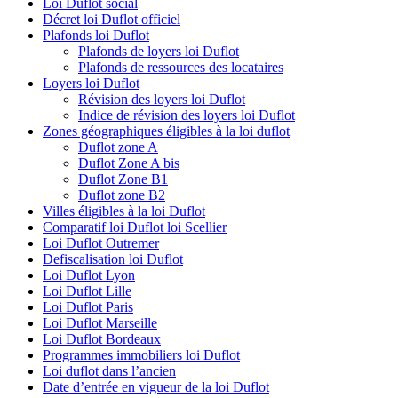
Loi Duflot social
Décret loi Duflot officiel
Plafonds loi Duflot
Plafonds de loyers loi Duflot
Plafonds de ressources des locataires
Loyers loi Duflot
Révision des loyers loi Duflot
Indice de révision des loyers loi Duflot
Zones géographiques éligibles à la loi duflot
Duflot zone A
Duflot Zone A bis
Duflot Zone B1
Duflot zone B2
Villes éligibles à la loi Duflot
Comparatif loi Duflot loi Scellier
Loi Duflot Outremer
Defiscalisation loi Duflot
Loi Duflot Lyon
Loi Duflot Lille
Loi Duflot Paris
Loi Duflot Marseille
Loi Duflot Bordeaux
Programmes immobiliers loi Duflot
Loi duflot dans l’ancien
Date d’entrée en vigueur de la loi Duflot