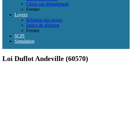
Choix par département
Fermer
Loyers
Révision des loyers
Indice de révision
Fermer
SCPI
Simulation
Loi Duflot Andeville (60570)