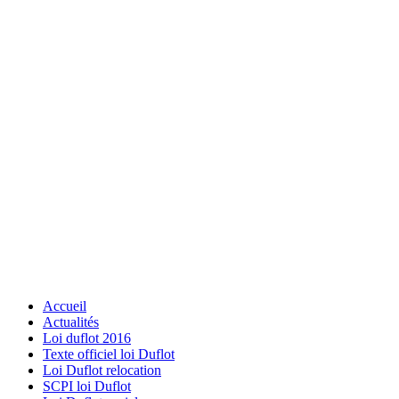
Accueil
Actualités
Loi duflot 2016
Texte officiel loi Duflot
Loi Duflot relocation
SCPI loi Duflot