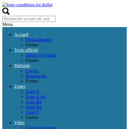
Menu
Accueil
Defiscalisation
Fermer
Texte officiel
Décret loi Duflot
Fermer
Plafonds
Loyers
Ressources
Fermer
Zones
Zone A
Zone A bis
Zone B1
Zone B2
Zone C
Fermer
Villes
Choix par région