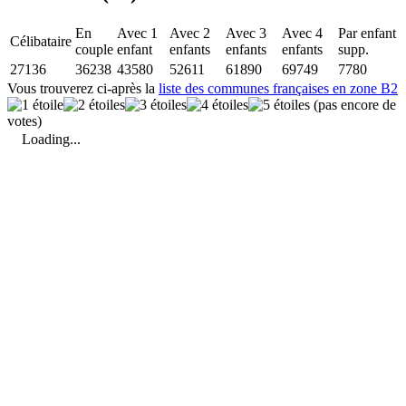
En
Avec 1
Avec 2
Avec 3
Avec 4
Par enfant
Célibataire
couple
enfant
enfants
enfants
enfants
supp.
27136
36238
43580
52611
61890
69749
7780
Vous trouverez ci-après la
liste des communes françaises en zone B2
(pas encore de
votes)
Loading...