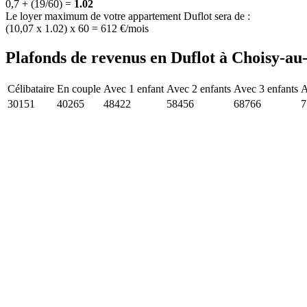
0,7 + (19/60) =
1.02
Le loyer maximum de votre appartement Duflot sera de :
(10,07 x 1.02) x 60 = 612 €/mois
Plafonds de revenus en Duflot à Choisy-au
Célibataire
En couple
Avec 1 enfant
Avec 2 enfants
Avec 3 enfants
A
30151
40265
48422
58456
68766
7