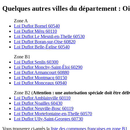
Quelques autres villes du département : Ois
Zone A
Loi Duflot Bornel 60540
Loi Duflot Méru 60110
Loi Duflot Le Mesnil-en-Thelle 60530
Loi Duflot Boran-sur-Oise 60820
Loi Duflot Belle-Église 60540
Zone B1
Loi Duflot Senlis 60300
Loi Duflot Monchy-Saint-Éloi 60290
Loi Duflot Armancourt 60880
Loi Duflot Montmacq 60150
Loi Duflot Monceaux 60940
Zone B2 (
Attention : une autorisation spéciale doit être déli
Loi Duflot Amblainville 60110
Loi Duflot Noailles 60430
Loi Duflot Neuville-Bosc 60119
Loi Duflot Mortefontaine-en-Thelle 60570
Loi Duflot Ully-Saint-Georges 60730
Vous trouverez ci-après la
liste des communes françaises en zone B1