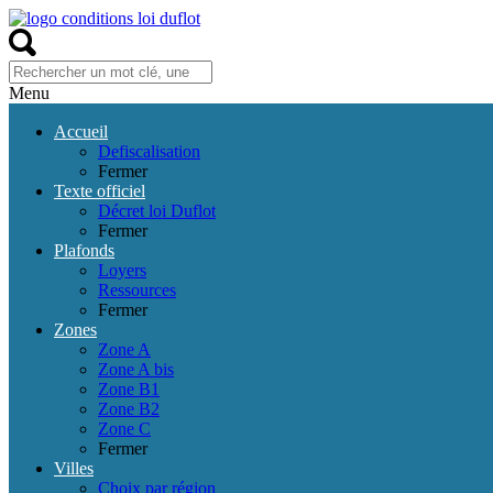
Menu
Accueil
Defiscalisation
Fermer
Texte officiel
Décret loi Duflot
Fermer
Plafonds
Loyers
Ressources
Fermer
Zones
Zone A
Zone A bis
Zone B1
Zone B2
Zone C
Fermer
Villes
Choix par région