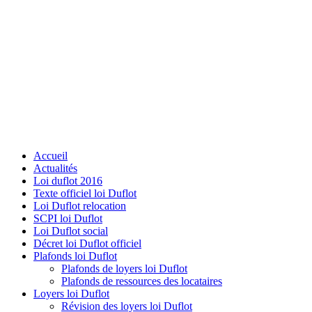
Accueil
Actualités
Loi duflot 2016
Texte officiel loi Duflot
Loi Duflot relocation
SCPI loi Duflot
Loi Duflot social
Décret loi Duflot officiel
Plafonds loi Duflot
Plafonds de loyers loi Duflot
Plafonds de ressources des locataires
Loyers loi Duflot
Révision des loyers loi Duflot