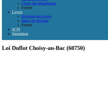
Choix par département
Fermer
Loyers
Révision des loyers
Indice de révision
Fermer
SCPI
Simulation
Loi Duflot Choisy-au-Bac (60750)