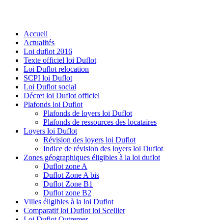
Accueil
Actualités
Loi duflot 2016
Texte officiel loi Duflot
Loi Duflot relocation
SCPI loi Duflot
Loi Duflot social
Décret loi Duflot officiel
Plafonds loi Duflot
Plafonds de loyers loi Duflot
Plafonds de ressources des locataires
Loyers loi Duflot
Révision des loyers loi Duflot
Indice de révision des loyers loi Duflot
Zones géographiques éligibles à la loi duflot
Duflot zone A
Duflot Zone A bis
Duflot Zone B1
Duflot zone B2
Villes éligibles à la loi Duflot
Comparatif loi Duflot loi Scellier
Loi Duflot Outremer