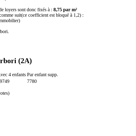
e loyers sont donc fixés à :
8,75 par m²
 comme suit(ce coefficient est bloqué à 1,2) :
immobilier)
bori.
Arbori (2A)
vec 4 enfants
Par enfant supp.
9749
7780
otes)