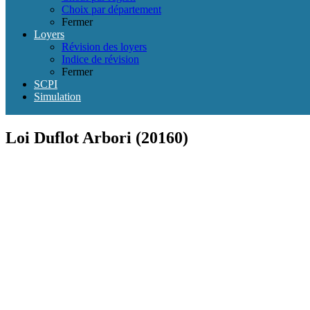
Choix par département
Fermer
Loyers
Révision des loyers
Indice de révision
Fermer
SCPI
Simulation
Loi Duflot Arbori (20160)