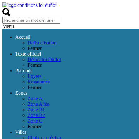
Menu
Accueil
Defiscalisation
Fermer
Texte officiel
Décret loi Duflot
Fermer
Plafonds
Loyers
Ressources
Fermer
Zones
Zone A
Zone A bis
Zone B1
Zone B2
Zone C
Fermer
Villes
Choix par région