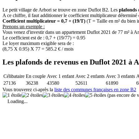
Le petit village de Arbori se trouve en zone Duflot B2. Les
plafonds
d
A ce chiffre, il faut additionner le coefficient multiplicateur déterminé
Coefficient multiplicateur = 0,7 + (19/T)
(T = Taille en m² du bien 
Prenons un exemple :
Vous venez d'investir dans un appartement Duflot 2021 de 77 m² à Ar
Le coefficient est de : 0,7 + (19/77) = 0.95
Le loyer maximum exigible sera de :
(8,75 X 0.95) X 77 = 585.2 € / mois
Les plafonds de revenus en Duflot 2021 à 
Célibataire
En couple
Avec 1 enfant
Avec 2 enfants
Avec 3 enfants
A
27136
36238
43580
52611
61890
6
Vous trouverez ci-après la
liste des communes françaises en zone B2
(pas encore de v
Loading...