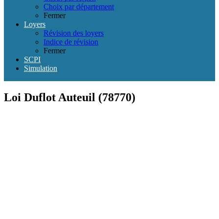
Choix par département
Fermer
Loyers
Révision des loyers
Indice de révision
Fermer
SCPI
Simulation
Loi Duflot Auteuil (78770)