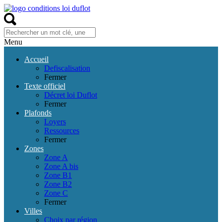
Menu
Accueil
Defiscalisation
Fermer
Texte officiel
Décret loi Duflot
Fermer
Plafonds
Loyers
Ressources
Fermer
Zones
Zone A
Zone A bis
Zone B1
Zone B2
Zone C
Fermer
Villes
Choix par région