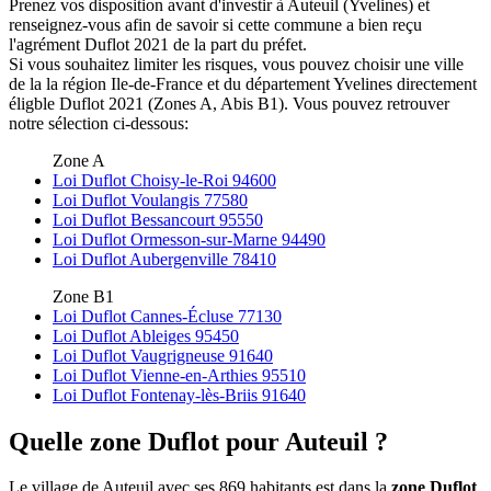
Prenez vos disposition avant d'investir à Auteuil (Yvelines) et
renseignez-vous afin de savoir si cette commune a bien reçu
l'agrément Duflot 2021 de la part du préfet.
Si vous souhaitez limiter les risques, vous pouvez choisir une ville
de la la région Ile-de-France et du département Yvelines directement
éligble Duflot 2021 (Zones A, Abis B1). Vous pouvez retrouver
notre sélection ci-dessous:
Zone A
Loi Duflot Choisy-le-Roi 94600
Loi Duflot Voulangis 77580
Loi Duflot Bessancourt 95550
Loi Duflot Ormesson-sur-Marne 94490
Loi Duflot Aubergenville 78410
Zone B1
Loi Duflot Cannes-Écluse 77130
Loi Duflot Ableiges 95450
Loi Duflot Vaugrigneuse 91640
Loi Duflot Vienne-en-Arthies 95510
Loi Duflot Fontenay-lès-Briis 91640
Quelle zone Duflot pour Auteuil ?
Le village de Auteuil avec ses 869 habitants est dans la
zone Duflot