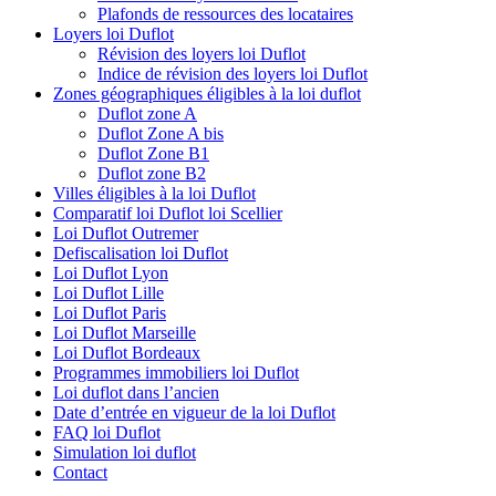
Plafonds de ressources des locataires
Loyers loi Duflot
Révision des loyers loi Duflot
Indice de révision des loyers loi Duflot
Zones géographiques éligibles à la loi duflot
Duflot zone A
Duflot Zone A bis
Duflot Zone B1
Duflot zone B2
Villes éligibles à la loi Duflot
Comparatif loi Duflot loi Scellier
Loi Duflot Outremer
Defiscalisation loi Duflot
Loi Duflot Lyon
Loi Duflot Lille
Loi Duflot Paris
Loi Duflot Marseille
Loi Duflot Bordeaux
Programmes immobiliers loi Duflot
Loi duflot dans l’ancien
Date d’entrée en vigueur de la loi Duflot
FAQ loi Duflot
Simulation loi duflot
Contact