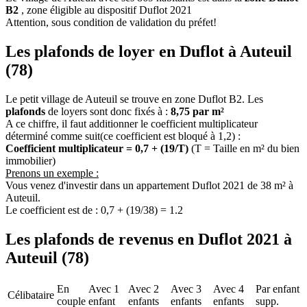
B2
, zone éligible au dispositif Duflot 2021
Attention, sous condition de validation du préfet!
Les plafonds de loyer en Duflot à Auteuil
(78)
Le petit village de Auteuil se trouve en zone Duflot B2. Les
plafonds
de loyers sont donc fixés à :
8,75 par m²
A ce chiffre, il faut additionner le coefficient multiplicateur
déterminé comme suit(ce coefficient est bloqué à 1,2) :
Coefficient multiplicateur = 0,7 + (19/T)
(T = Taille en m² du bien
immobilier)
Prenons un exemple :
Vous venez d'investir dans un appartement Duflot 2021 de 38 m² à
Auteuil.
Le coefficient est de : 0,7 + (19/38) = 1.2
Les plafonds de revenus en Duflot 2021 à
Auteuil (78)
En
Avec 1
Avec 2
Avec 3
Avec 4
Par enfant
Célibataire
couple
enfant
enfants
enfants
enfants
supp.