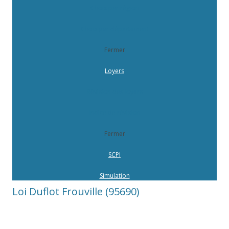
Choix par région
Choix par département
Fermer
Loyers
Révision des loyers
Indice de révision
Fermer
SCPI
Simulation
Loi Duflot Frouville (95690)