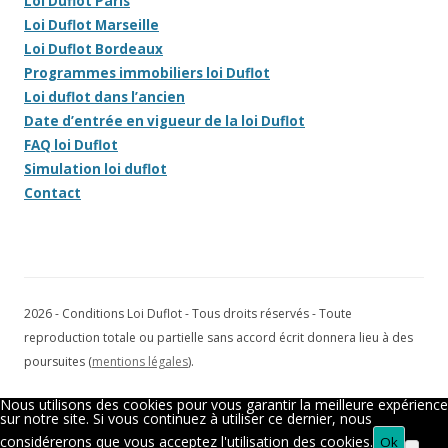
Loi Duflot Paris
Loi Duflot Marseille
Loi Duflot Bordeaux
Programmes immobiliers loi Duflot
Loi duflot dans l’ancien
Date d’entrée en vigueur de la loi Duflot
FAQ loi Duflot
Simulation loi duflot
Contact
2026 - Conditions Loi Duflot - Tous droits réservés - Toute
reproduction totale ou partielle sans accord écrit donnera lieu à des
poursuites (
mentions légales
).
Nous utilisons des cookies pour vous garantir la meilleure expérience
sur notre site. Si vous continuez à utiliser ce dernier, nous
considérerons que vous acceptez l'utilisation des cookies.
Ok