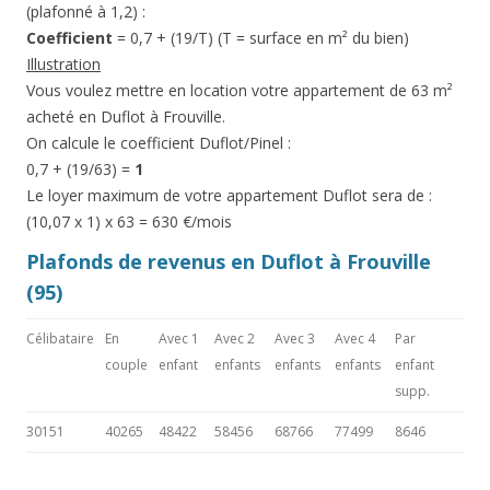
(plafonné à 1,2) :
Coefficient
= 0,7 + (19/T) (T = surface en m² du bien)
Illustration
Vous voulez mettre en location votre appartement de 63 m²
acheté en Duflot à Frouville.
On calcule le coefficient Duflot/Pinel :
0,7 + (19/63) =
1
Le loyer maximum de votre appartement Duflot sera de :
(10,07 x 1) x 63 = 630 €/mois
Plafonds de revenus en Duflot à Frouville
(95)
Célibataire
En
Avec 1
Avec 2
Avec 3
Avec 4
Par
couple
enfant
enfants
enfants
enfants
enfant
supp.
30151
40265
48422
58456
68766
77499
8646