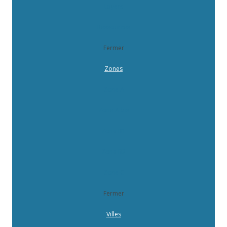
Loyers
Ressources
Fermer
Zones
Zone A
Zone A bis
Zone B1
Zone B2
Zone C
Fermer
Villes