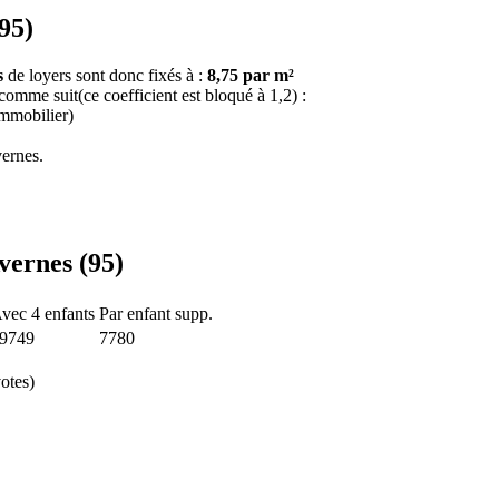
95)
s
de loyers sont donc fixés à :
8,75 par m²
 comme suit(ce coefficient est bloqué à 1,2) :
immobilier)
ernes.
vernes (95)
vec 4 enfants
Par enfant supp.
9749
7780
otes)