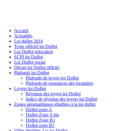
Accueil
Actualités
Loi duflot 2016
Texte officiel loi Duflot
Loi Duflot relocation
SCPI loi Duflot
Loi Duflot social
Décret loi Duflot officiel
Plafonds loi Duflot
Plafonds de loyers loi Duflot
Plafonds de ressources des locataires
Loyers loi Duflot
Révision des loyers loi Duflot
Indice de révision des loyers loi Duflot
Zones géographiques éligibles à la loi duflot
Duflot zone A
Duflot Zone A bis
Duflot Zone B1
Duflot zone B2
Villes éligibles à la loi Duflot