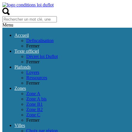
Menu
Accueil
Defiscalisation
Fermer
Texte officiel
Décret loi Duflot
Fermer
Plafonds
Loyers
Ressources
Fermer
Zones
Zone A
Zone A bis
Zone B1
Zone B2
Zone C
Fermer
Villes
Choix par région