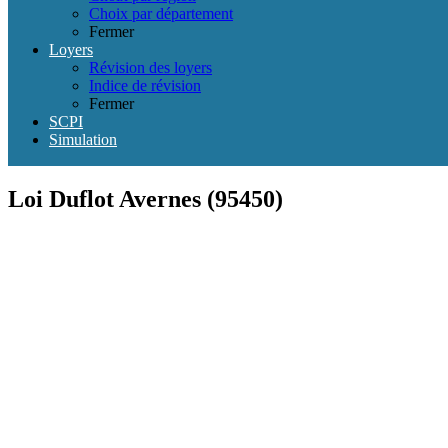
Choix par département
Fermer
Loyers
Révision des loyers
Indice de révision
Fermer
SCPI
Simulation
Loi Duflot Avernes (95450)