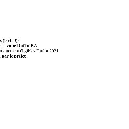
s
(95450)?
s la
zone Duflot B2.
atiquement éligibles Duflot 2021
 par le préfet.