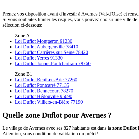
Prenez vos disposition avant d'investir à Avernes (Val-d'Oise) et rens
Si vous souhaitez limiter les risques, vous pouvez choisir une ville d
sélection ci-dessous:
Zone A
Loi Duflot Montgeron 91230
Loi Duflot Aubergenville 78410
Loi Duflot Carrières-sur-Seine 78420
Loi Duflot Yerres 91330
Loi Duflot Jouars-Pontchartrain 78760
Zone B1
Loi Duflot Reuil-en-Brie 77260
Loi Duflot Pontcarré 77135
Loi Duflot Bennecourt 78270
Loi Duflot Hédouville 95690
Loi Duflot Villiers-en-Bière 77190
Quelle zone Duflot pour Avernes ?
Le village de Avernes avec ses 827 habitants est dans la
zone Duflot
Attention, sous condition de validation du préfet!