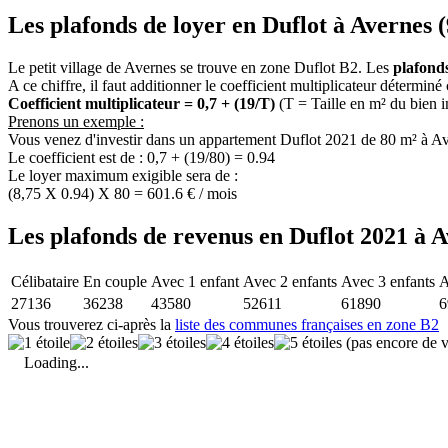
Les plafonds de loyer en Duflot à Avernes (
Le petit village de Avernes se trouve en zone Duflot B2. Les
plafond
A ce chiffre, il faut additionner le coefficient multiplicateur déterminé
Coefficient multiplicateur = 0,7 + (19/T)
(T = Taille en m² du bien 
Prenons un exemple :
Vous venez d'investir dans un appartement Duflot 2021 de 80 m² à Av
Le coefficient est de : 0,7 + (19/80) = 0.94
Le loyer maximum exigible sera de :
(8,75 X 0.94) X 80 = 601.6 € / mois
Les plafonds de revenus en Duflot 2021 à A
Célibataire
En couple
Avec 1 enfant
Avec 2 enfants
Avec 3 enfants
A
27136
36238
43580
52611
61890
6
Vous trouverez ci-après la
liste des communes françaises en zone B2
(pas encore de v
Loading...