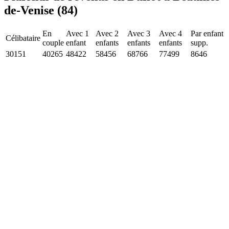
de-Venise (84)
En
Avec 1
Avec 2
Avec 3
Avec 4
Par enfant
Célibataire
couple
enfant
enfants
enfants
enfants
supp.
30151
40265
48422
58456
68766
77499
8646