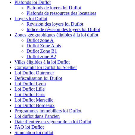
Plafonds loi Duflot
Plafonds de loyers loi Duflot
Plafonds de ressources des locataires
Loyers loi Duflot
Révision des loyers loi Duflot
Indice de révision des loyers loi Duflot
Zones géographiques éligibles à la loi duflot
Duflot zone A
Duflot Zone A bis
Duflot Zone B1
Duflot zone B2
Villes éligibles à la loi Duflot
Comparatif loi Duflot loi Scellier
Loi Duflot Outremer
Defiscalisation loi Duflot
Loi Duflot Lyon
Loi Duflot Lille
Loi Duflot Paris
Loi Duflot Marseille
Loi Duflot Bordeaux
Programmes immobiliers loi Duflot
Loi duflot dans l’ancien
Date d’entrée en vigueur de la loi Duflot
FAQ loi Duflot
Simulation loi duflot