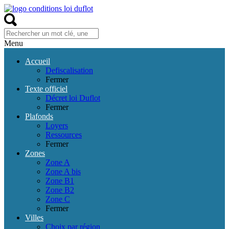
Menu
Accueil
Defiscalisation
Fermer
Texte officiel
Décret loi Duflot
Fermer
Plafonds
Loyers
Ressources
Fermer
Zones
Zone A
Zone A bis
Zone B1
Zone B2
Zone C
Fermer
Villes
Choix par région