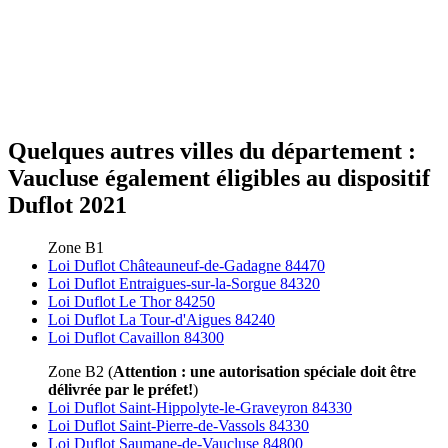
Quelques autres villes du département :
Vaucluse également éligibles au dispositif
Duflot 2021
Zone B1
Loi Duflot Châteauneuf-de-Gadagne 84470
Loi Duflot Entraigues-sur-la-Sorgue 84320
Loi Duflot Le Thor 84250
Loi Duflot La Tour-d'Aigues 84240
Loi Duflot Cavaillon 84300
Zone B2 (
Attention : une autorisation spéciale doit être
délivrée par le préfet!
)
Loi Duflot Saint-Hippolyte-le-Graveyron 84330
Loi Duflot Saint-Pierre-de-Vassols 84330
Loi Duflot Saumane-de-Vaucluse 84800