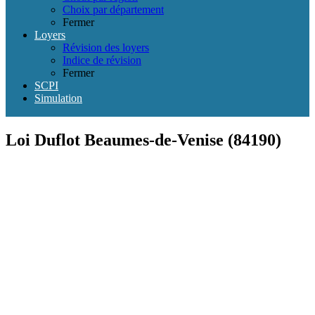
Choix par département
Fermer
Loyers
Révision des loyers
Indice de révision
Fermer
SCPI
Simulation
Loi Duflot Beaumes-de-Venise (84190)