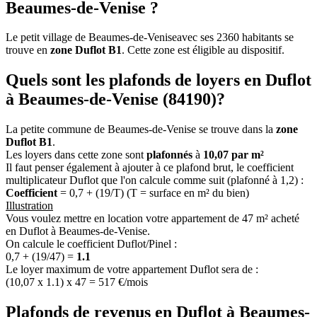
Beaumes-de-Venise ?
Le petit village de Beaumes-de-Veniseavec ses 2360 habitants se
trouve en
zone Duflot B1
. Cette zone est éligible au dispositif.
Quels sont les plafonds de loyers en Duflot
à Beaumes-de-Venise (84190)?
La petite commune de Beaumes-de-Venise se trouve dans la
zone
Duflot B1
.
Les loyers dans cette zone sont
plafonnés
à
10,07 par m²
Il faut penser également à ajouter à ce plafond brut, le coefficient
multiplicateur Duflot que l'on calcule comme suit (plafonné à 1,2) :
Coefficient
= 0,7 + (19/T) (T = surface en m² du bien)
Illustration
Vous voulez mettre en location votre appartement de 47 m² acheté
en Duflot à Beaumes-de-Venise.
On calcule le coefficient Duflot/Pinel :
0,7 + (19/47) =
1.1
Le loyer maximum de votre appartement Duflot sera de :
(10,07 x 1.1) x 47 = 517 €/mois
Plafonds de revenus en Duflot à Beaumes-