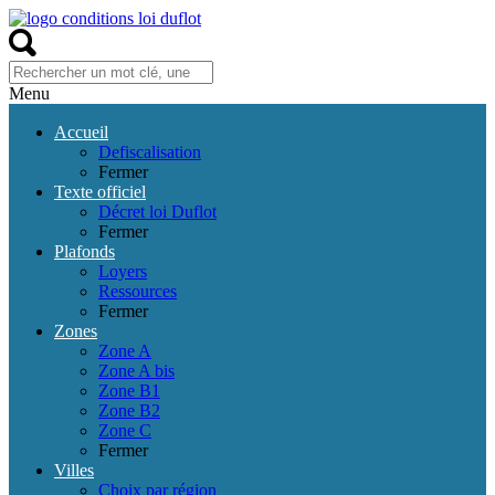
Menu
Accueil
Defiscalisation
Fermer
Texte officiel
Décret loi Duflot
Fermer
Plafonds
Loyers
Ressources
Fermer
Zones
Zone A
Zone A bis
Zone B1
Zone B2
Zone C
Fermer
Villes
Choix par région