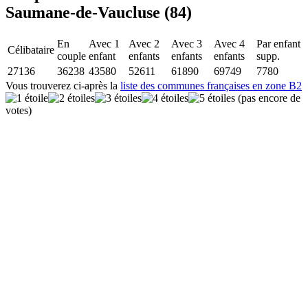
Saumane-de-Vaucluse (84)
En
Avec 1
Avec 2
Avec 3
Avec 4
Par enfant
Célibataire
couple
enfant
enfants
enfants
enfants
supp.
27136
36238
43580
52611
61890
69749
7780
Vous trouverez ci-après la
liste des communes françaises en zone B2
(pas encore de
votes)