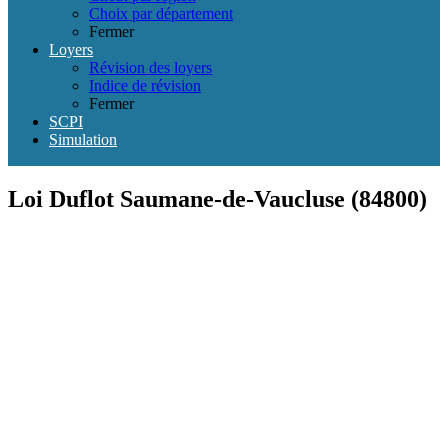
Choix par département
Fermer
Loyers
Révision des loyers
Indice de révision
Fermer
SCPI
Simulation
Loi Duflot Saumane-de-Vaucluse (84800)