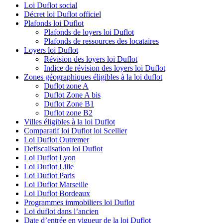
Loi Duflot social
Décret loi Duflot officiel
Plafonds loi Duflot
Plafonds de loyers loi Duflot
Plafonds de ressources des locataires
Loyers loi Duflot
Révision des loyers loi Duflot
Indice de révision des loyers loi Duflot
Zones géographiques éligibles à la loi duflot
Duflot zone A
Duflot Zone A bis
Duflot Zone B1
Duflot zone B2
Villes éligibles à la loi Duflot
Comparatif loi Duflot loi Scellier
Loi Duflot Outremer
Defiscalisation loi Duflot
Loi Duflot Lyon
Loi Duflot Lille
Loi Duflot Paris
Loi Duflot Marseille
Loi Duflot Bordeaux
Programmes immobiliers loi Duflot
Loi duflot dans l’ancien
Date d’entrée en vigueur de la loi Duflot