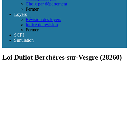
Choix par département
Fermer
Loyers
Révision des loyers
Indice de révision
Fermer
SCPI
Simulation
Loi Duflot Berchères-sur-Vesgre (28260)