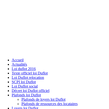
Accueil
Actualités
Loi duflot 2016
Texte officiel loi Duflot
Loi Duflot relocation
SCPI loi Duflot
Loi Duflot social
Décret loi Duflot officiel
Plafonds loi Duflot
Plafonds de loyers loi Duflot
Plafonds de ressources des locataires
Loyers loi Duflot