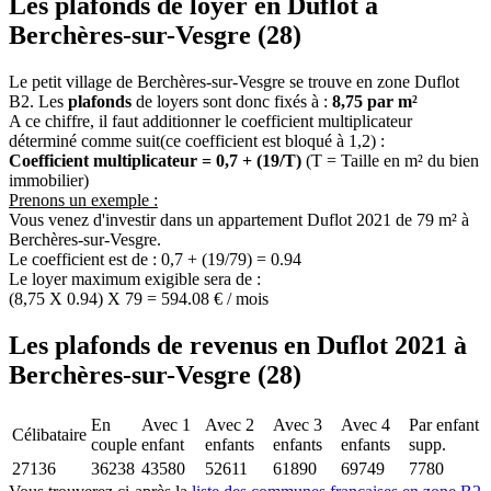
Les plafonds de loyer en Duflot à
Berchères-sur-Vesgre (28)
Le petit village de Berchères-sur-Vesgre se trouve en zone Duflot
B2. Les
plafonds
de loyers sont donc fixés à :
8,75 par m²
A ce chiffre, il faut additionner le coefficient multiplicateur
déterminé comme suit(ce coefficient est bloqué à 1,2) :
Coefficient multiplicateur = 0,7 + (19/T)
(T = Taille en m² du bien
immobilier)
Prenons un exemple :
Vous venez d'investir dans un appartement Duflot 2021 de 79 m² à
Berchères-sur-Vesgre.
Le coefficient est de : 0,7 + (19/79) = 0.94
Le loyer maximum exigible sera de :
(8,75 X 0.94) X 79 = 594.08 € / mois
Les plafonds de revenus en Duflot 2021 à
Berchères-sur-Vesgre (28)
En
Avec 1
Avec 2
Avec 3
Avec 4
Par enfant
Célibataire
couple
enfant
enfants
enfants
enfants
supp.
27136
36238
43580
52611
61890
69749
7780