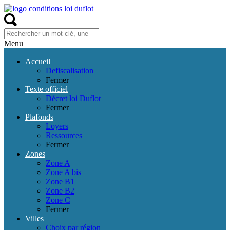
Menu
Accueil
Defiscalisation
Fermer
Texte officiel
Décret loi Duflot
Fermer
Plafonds
Loyers
Ressources
Fermer
Zones
Zone A
Zone A bis
Zone B1
Zone B2
Zone C
Fermer
Villes
Choix par région