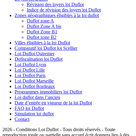
Révision des loyers loi Duflot
Indice de révision des loyers loi Duflot
Zones géographiques éligibles à la loi duflot
Duflot zone A
Duflot Zone A bis
Duflot Zone B1
Duflot zone B2
Villes éligibles à la loi Duflot
Comparatif loi Duflot loi Scellier
Loi Duflot Outremer
Defiscalisation loi Duflot
Loi Duflot Lyon
Loi Duflot Lille
Loi Duflot Paris
Loi Duflot Marseille
Loi Duflot Bordeaux
Programmes immobiliers loi Duflot
Loi duflot dans l’ancien
Date d’entrée en vigueur de la loi Duflot
FAQ loi Duflot
Simulation loi duflot
Contact
2026 - Conditions Loi Duflot - Tous droits réservés - Toute
reproduction totale ou partielle sans accord écrit donnera lieu à des