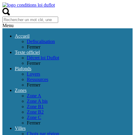
Menu
Accueil
Defiscalisation
Fermer
Texte officiel
Décret loi Duflot
Fermer
Plafonds
Loyers
Ressources
Fermer
Zones
Zone A
Zone A bis
Zone B1
Zone B2
Zone C
Fermer
Villes
Choix par région