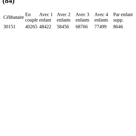
(84)
En
Avec 1
Avec 2
Avec 3
Avec 4
Par enfant
Célibataire
couple
enfant
enfants
enfants
enfants
supp.
30151
40265
48422
58456
68766
77499
8646