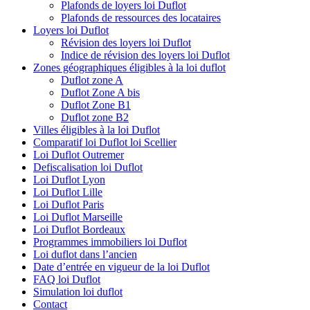
Plafonds de loyers loi Duflot
Plafonds de ressources des locataires
Loyers loi Duflot
Révision des loyers loi Duflot
Indice de révision des loyers loi Duflot
Zones géographiques éligibles à la loi duflot
Duflot zone A
Duflot Zone A bis
Duflot Zone B1
Duflot zone B2
Villes éligibles à la loi Duflot
Comparatif loi Duflot loi Scellier
Loi Duflot Outremer
Defiscalisation loi Duflot
Loi Duflot Lyon
Loi Duflot Lille
Loi Duflot Paris
Loi Duflot Marseille
Loi Duflot Bordeaux
Programmes immobiliers loi Duflot
Loi duflot dans l’ancien
Date d’entrée en vigueur de la loi Duflot
FAQ loi Duflot
Simulation loi duflot
Contact