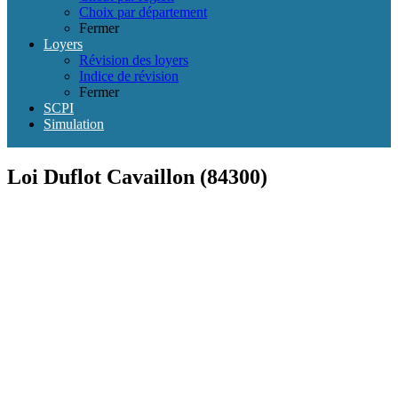
Choix par département
Fermer
Loyers
Révision des loyers
Indice de révision
Fermer
SCPI
Simulation
Loi Duflot Cavaillon (84300)