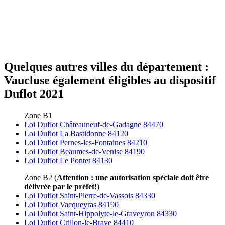
Quelques autres villes du département :
Vaucluse également éligibles au dispositif
Duflot 2021
Zone B1
Loi Duflot Châteauneuf-de-Gadagne 84470
Loi Duflot La Bastidonne 84120
Loi Duflot Pernes-les-Fontaines 84210
Loi Duflot Beaumes-de-Venise 84190
Loi Duflot Le Pontet 84130
Zone B2 (
Attention : une autorisation spéciale doit être
délivrée par le préfet!
)
Loi Duflot Saint-Pierre-de-Vassols 84330
Loi Duflot Vacqueyras 84190
Loi Duflot Saint-Hippolyte-le-Graveyron 84330
Loi Duflot Crillon-le-Brave 84410