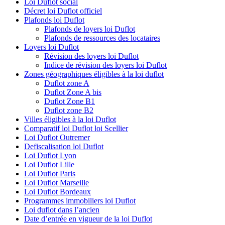
Loi Duflot social
Décret loi Duflot officiel
Plafonds loi Duflot
Plafonds de loyers loi Duflot
Plafonds de ressources des locataires
Loyers loi Duflot
Révision des loyers loi Duflot
Indice de révision des loyers loi Duflot
Zones géographiques éligibles à la loi duflot
Duflot zone A
Duflot Zone A bis
Duflot Zone B1
Duflot zone B2
Villes éligibles à la loi Duflot
Comparatif loi Duflot loi Scellier
Loi Duflot Outremer
Defiscalisation loi Duflot
Loi Duflot Lyon
Loi Duflot Lille
Loi Duflot Paris
Loi Duflot Marseille
Loi Duflot Bordeaux
Programmes immobiliers loi Duflot
Loi duflot dans l’ancien
Date d’entrée en vigueur de la loi Duflot