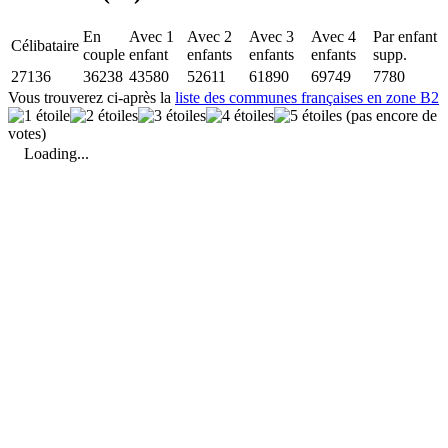
En
Avec 1
Avec 2
Avec 3
Avec 4
Par enfant
Célibataire
couple
enfant
enfants
enfants
enfants
supp.
27136
36238
43580
52611
61890
69749
7780
Vous trouverez ci-après la
liste des communes françaises en zone B2
(pas encore de
votes)
Loading...