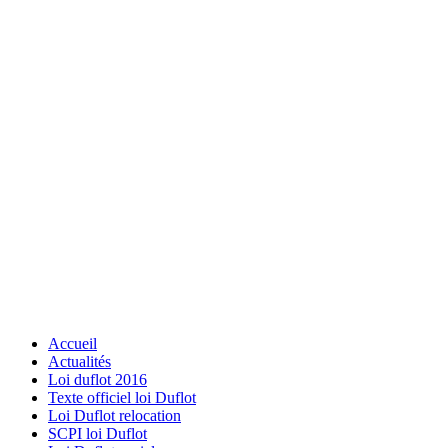
Accueil
Actualités
Loi duflot 2016
Texte officiel loi Duflot
Loi Duflot relocation
SCPI loi Duflot