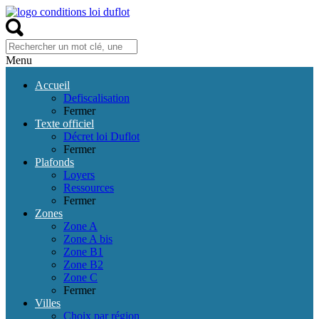
Menu
Accueil
Defiscalisation
Fermer
Texte officiel
Décret loi Duflot
Fermer
Plafonds
Loyers
Ressources
Fermer
Zones
Zone A
Zone A bis
Zone B1
Zone B2
Zone C
Fermer
Villes
Choix par région