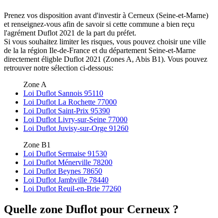
Prenez vos disposition avant d'investir à Cerneux (Seine-et-Marne)
et renseignez-vous afin de savoir si cette commune a bien reçu
l'agrément Duflot 2021 de la part du préfet.
Si vous souhaitez limiter les risques, vous pouvez choisir une ville
de la la région Ile-de-France et du département Seine-et-Marne
directement éligble Duflot 2021 (Zones A, Abis B1). Vous pouvez
retrouver notre sélection ci-dessous:
Zone A
Loi Duflot Sannois 95110
Loi Duflot La Rochette 77000
Loi Duflot Saint-Prix 95390
Loi Duflot Livry-sur-Seine 77000
Loi Duflot Juvisy-sur-Orge 91260
Zone B1
Loi Duflot Sermaise 91530
Loi Duflot Ménerville 78200
Loi Duflot Beynes 78650
Loi Duflot Jambville 78440
Loi Duflot Reuil-en-Brie 77260
Quelle zone Duflot pour Cerneux ?