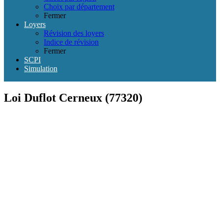
Choix par département
Fermer
Loyers
Révision des loyers
Indice de révision
Fermer
SCPI
Simulation
Loi Duflot Cerneux (77320)