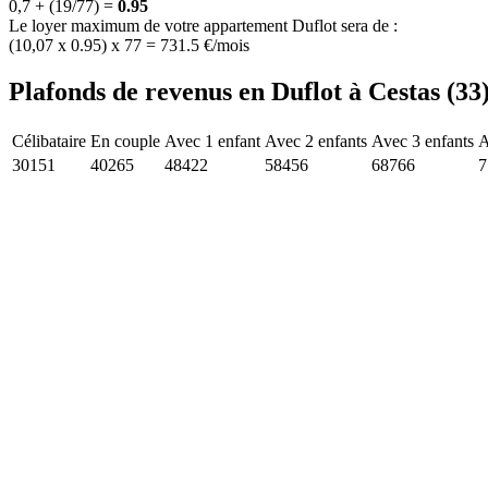
0,7 + (19/77) =
0.95
Le loyer maximum de votre appartement Duflot sera de :
(10,07 x 0.95) x 77 = 731.5 €/mois
Plafonds de revenus en Duflot à Cestas (33
Célibataire
En couple
Avec 1 enfant
Avec 2 enfants
Avec 3 enfants
A
30151
40265
48422
58456
68766
7