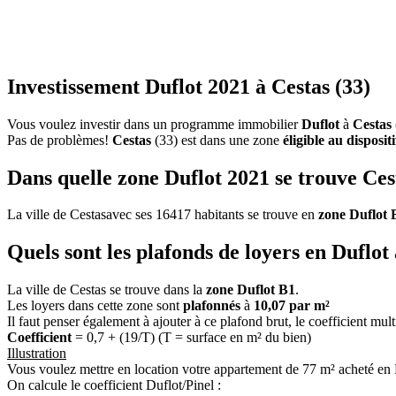
Investissement Duflot 2021 à Cestas (33)
Vous voulez investir dans un programme immobilier
Duflot
à
Cestas
Pas de problèmes!
Cestas
(33) est dans une zone
éligible au disposit
Dans quelle zone Duflot 2021 se trouve Ces
La ville de Cestasavec ses 16417 habitants se trouve en
zone Duflot 
Quels sont les plafonds de loyers en Duflot
La ville de Cestas se trouve dans la
zone Duflot B1
.
Les loyers dans cette zone sont
plafonnés
à
10,07 par m²
Il faut penser également à ajouter à ce plafond brut, le coefficient mul
Coefficient
= 0,7 + (19/T) (T = surface en m² du bien)
Illustration
Vous voulez mettre en location votre appartement de 77 m² acheté en 
On calcule le coefficient Duflot/Pinel :