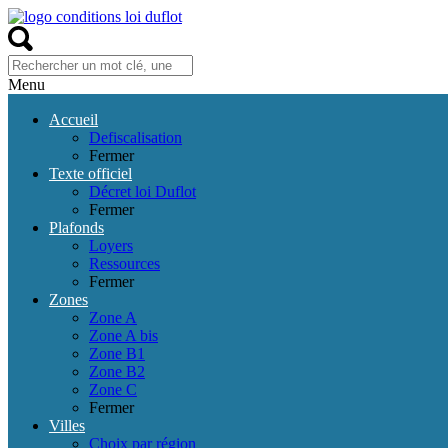
Menu
Accueil
Defiscalisation
Fermer
Texte officiel
Décret loi Duflot
Fermer
Plafonds
Loyers
Ressources
Fermer
Zones
Zone A
Zone A bis
Zone B1
Zone B2
Zone C
Fermer
Villes
Choix par région