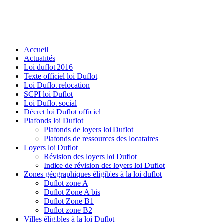
Accueil
Actualités
Loi duflot 2016
Texte officiel loi Duflot
Loi Duflot relocation
SCPI loi Duflot
Loi Duflot social
Décret loi Duflot officiel
Plafonds loi Duflot
Plafonds de loyers loi Duflot
Plafonds de ressources des locataires
Loyers loi Duflot
Révision des loyers loi Duflot
Indice de révision des loyers loi Duflot
Zones géographiques éligibles à la loi duflot
Duflot zone A
Duflot Zone A bis
Duflot Zone B1
Duflot zone B2
Villes éligibles à la loi Duflot