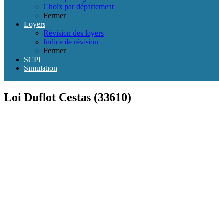
Choix par département
Fermer
Loyers
Révision des loyers
Indice de révision
Fermer
SCPI
Simulation
Loi Duflot Cestas (33610)