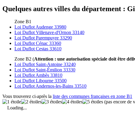
Quelques autres villes du département : Gi
Zone B1
Loi Duflot Audenge 33980
Loi Duflot Villenave-d'Ornon 33140
Loi Duflot Parempuyre 33290
Loi Duflot Cénac 33360
Loi Duflot Cestas 33610
Zone B2 (
Attention : une autorisation spéciale doit être déli
Loi Duflot Saint-Antoine 33240
Loi Duflot Saint-Émilion 33330
Loi Duflot Ambès 33810
Loi Duflot Libourne 33500
Loi Duflot Andernos-les-Bains 33510
Vous trouverez ci-après la
liste des communes françaises en zone B1
(pas encore de v
Loading...