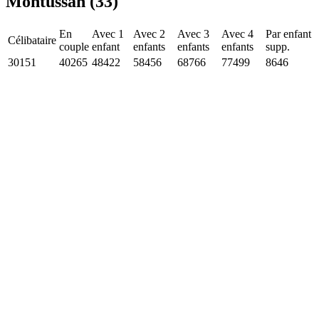
Montussan (33)
En
Avec 1
Avec 2
Avec 3
Avec 4
Par enfant
Célibataire
couple
enfant
enfants
enfants
enfants
supp.
30151
40265
48422
58456
68766
77499
8646