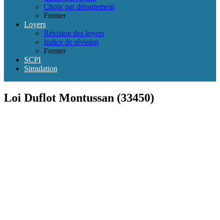
Choix par département
Fermer
Loyers
Révision des loyers
Indice de révision
Fermer
SCPI
Simulation
Loi Duflot Montussan (33450)