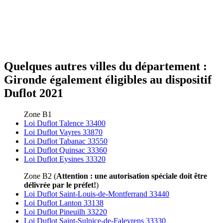
Quelques autres villes du département :
Gironde également éligibles au dispositif
Duflot 2021
Zone B1
Loi Duflot Talence 33400
Loi Duflot Vayres 33870
Loi Duflot Tabanac 33550
Loi Duflot Quinsac 33360
Loi Duflot Eysines 33320
Zone B2 (
Attention : une autorisation spéciale doit être
délivrée par le préfet!
)
Loi Duflot Saint-Louis-de-Montferrand 33440
Loi Duflot Lanton 33138
Loi Duflot Pineuilh 33220
Loi Duflot Saint-Sulpice-de-Faleyrens 33330