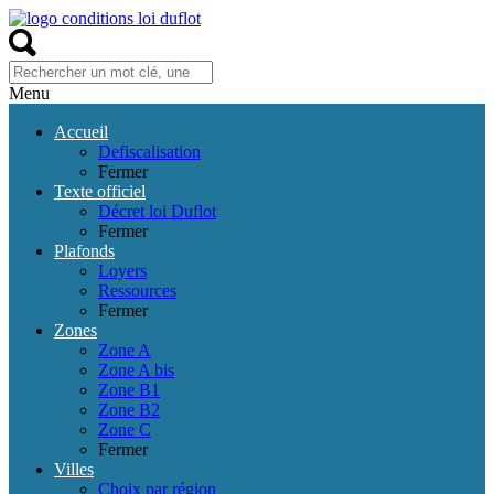
Menu
Accueil
Defiscalisation
Fermer
Texte officiel
Décret loi Duflot
Fermer
Plafonds
Loyers
Ressources
Fermer
Zones
Zone A
Zone A bis
Zone B1
Zone B2
Zone C
Fermer
Villes
Choix par région