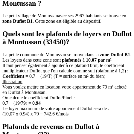
Montussan ?
Le petit village de Montussanavec ses 2967 habitants se trouve en
zone Duflot B1
. Cette zone est éligible au dispositif.
Quels sont les plafonds de loyers en Duflot
à Montussan (33450)?
La petite commune de Montussan se trouve dans la
zone Duflot B1
.
Les loyers dans cette zone sont
plafonnés
à
10,07 par m²
Il faut penser également à ajouter à ce plafond brut, le coefficient
multiplicateur Duflot que l'on calcule comme suit (plafonné à 1,2) :
Coefficient
= 0,7 + (19/T) (T = surface en m² du bien)
Illustration
Vous voulez mettre en location votre appartement de 79 m² acheté
en Duflot à Montussan.
On calcule le coefficient Duflot/Pinel :
0,7 + (19/79) =
0.94
Le loyer maximum de votre appartement Duflot sera de :
(10,07 x 0.94) x 79 = 742.6 €/mois
Plafonds de revenus en Duflot à