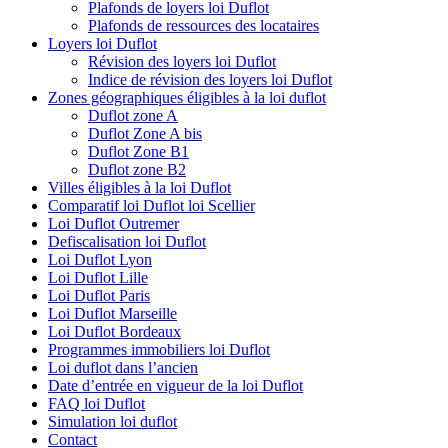
Plafonds de loyers loi Duflot
Plafonds de ressources des locataires
Loyers loi Duflot
Révision des loyers loi Duflot
Indice de révision des loyers loi Duflot
Zones géographiques éligibles à la loi duflot
Duflot zone A
Duflot Zone A bis
Duflot Zone B1
Duflot zone B2
Villes éligibles à la loi Duflot
Comparatif loi Duflot loi Scellier
Loi Duflot Outremer
Defiscalisation loi Duflot
Loi Duflot Lyon
Loi Duflot Lille
Loi Duflot Paris
Loi Duflot Marseille
Loi Duflot Bordeaux
Programmes immobiliers loi Duflot
Loi duflot dans l’ancien
Date d’entrée en vigueur de la loi Duflot
FAQ loi Duflot
Simulation loi duflot
Contact