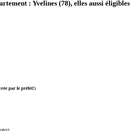
rtement : Yvelines (78), elles aussi éligibles
vrée par le préfet!
)
otes)