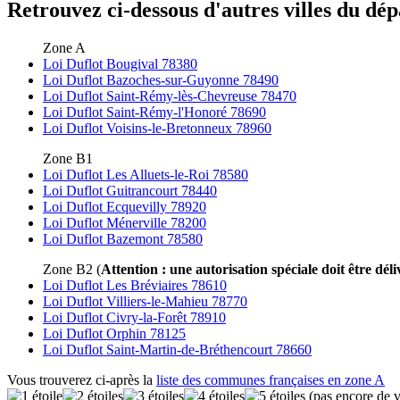
Retrouvez ci-dessous d'autres villes du dépa
Zone A
Loi Duflot Bougival 78380
Loi Duflot Bazoches-sur-Guyonne 78490
Loi Duflot Saint-Rémy-lès-Chevreuse 78470
Loi Duflot Saint-Rémy-l'Honoré 78690
Loi Duflot Voisins-le-Bretonneux 78960
Zone B1
Loi Duflot Les Alluets-le-Roi 78580
Loi Duflot Guitrancourt 78440
Loi Duflot Ecquevilly 78920
Loi Duflot Ménerville 78200
Loi Duflot Bazemont 78580
Zone B2 (
Attention : une autorisation spéciale doit être déli
Loi Duflot Les Bréviaires 78610
Loi Duflot Villiers-le-Mahieu 78770
Loi Duflot Civry-la-Forêt 78910
Loi Duflot Orphin 78125
Loi Duflot Saint-Martin-de-Bréthencourt 78660
Vous trouverez ci-après la
liste des communes françaises en zone A
(pas encore de v