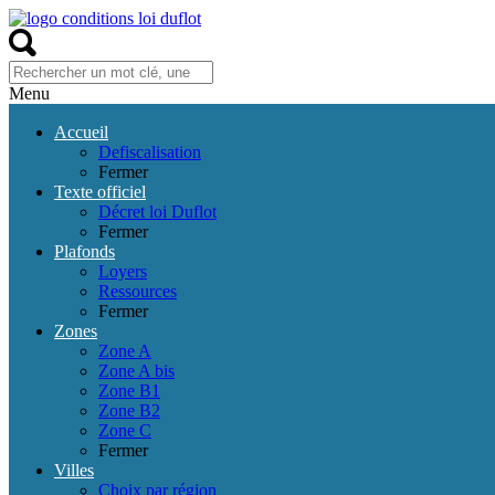
Menu
Accueil
Defiscalisation
Fermer
Texte officiel
Décret loi Duflot
Fermer
Plafonds
Loyers
Ressources
Fermer
Zones
Zone A
Zone A bis
Zone B1
Zone B2
Zone C
Fermer
Villes
Choix par région