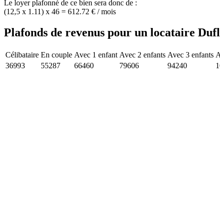
Le loyer plafonné de ce bien sera donc de :
(12,5 x 1.11) x 46 = 612.72 € / mois
Plafonds de revenus pour un locataire Duf
Célibataire
En couple
Avec 1 enfant
Avec 2 enfants
Avec 3 enfants
A
36993
55287
66460
79606
94240
1