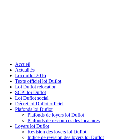
Accueil
Actualités
Loi duflot 2016
Texte officiel loi Duflot
Loi Duflot relocation
SCPI loi Duflot
Loi Duflot social
Décret loi Duflot officiel
Plafonds loi Duflot
Plafonds de loyers loi Duflot
Plafonds de ressources des locataires
Loyers loi Duflot
Révision des loyers loi Duflot
Indice de révision des loyers loi Duflot