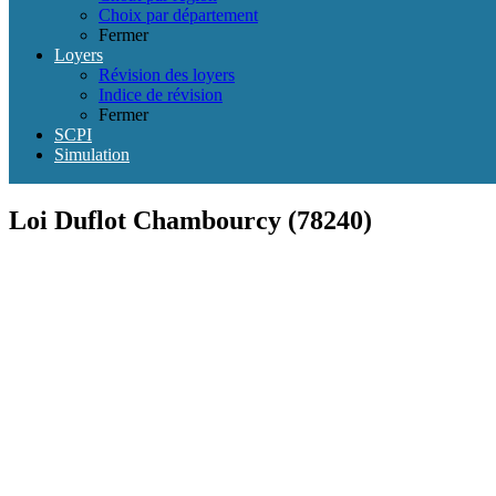
Choix par département
Fermer
Loyers
Révision des loyers
Indice de révision
Fermer
SCPI
Simulation
Loi Duflot Chambourcy (78240)