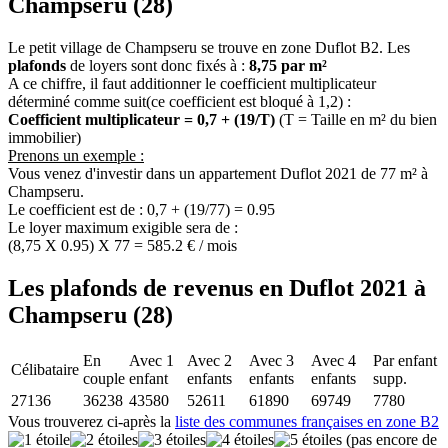
Champseru (28)
Le petit village de Champseru se trouve en zone Duflot B2. Les
plafonds
de loyers sont donc fixés à :
8,75 par m²
A ce chiffre, il faut additionner le coefficient multiplicateur
déterminé comme suit(ce coefficient est bloqué à 1,2) :
Coefficient multiplicateur = 0,7 + (19/T)
(T = Taille en m² du bien
immobilier)
Prenons un exemple :
Vous venez d'investir dans un appartement Duflot 2021 de 77 m² à
Champseru.
Le coefficient est de : 0,7 + (19/77) = 0.95
Le loyer maximum exigible sera de :
(8,75 X 0.95) X 77 = 585.2 € / mois
Les plafonds de revenus en Duflot 2021 à
Champseru (28)
En
Avec 1
Avec 2
Avec 3
Avec 4
Par enfant
Célibataire
couple
enfant
enfants
enfants
enfants
supp.
27136
36238
43580
52611
61890
69749
7780
Vous trouverez ci-après la
liste des communes françaises en zone B2
(pas encore de