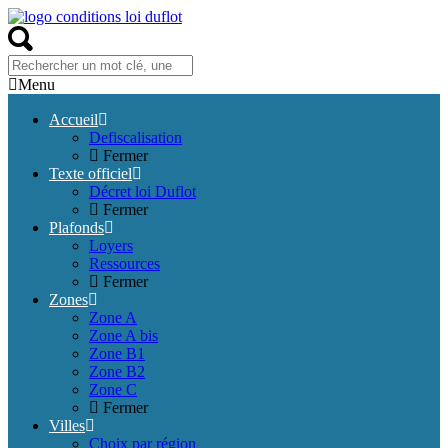
Menu
Accueil
Defiscalisation
Fermer
Texte officiel
Décret loi Duflot
Fermer
Plafonds
Loyers
Ressources
Fermer
Zones
Zone A
Zone A bis
Zone B1
Zone B2
Zone C
Fermer
Villes
Choix par région