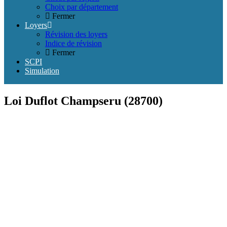
Choix par département
Fermer
Loyers
Révision des loyers
Indice de révision
Fermer
SCPI
Simulation
Loi Duflot Champseru (28700)