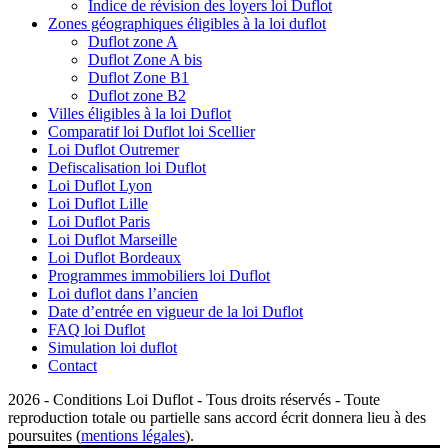
Indice de révision des loyers loi Duflot
Zones géographiques éligibles à la loi duflot
Duflot zone A
Duflot Zone A bis
Duflot Zone B1
Duflot zone B2
Villes éligibles à la loi Duflot
Comparatif loi Duflot loi Scellier
Loi Duflot Outremer
Defiscalisation loi Duflot
Loi Duflot Lyon
Loi Duflot Lille
Loi Duflot Paris
Loi Duflot Marseille
Loi Duflot Bordeaux
Programmes immobiliers loi Duflot
Loi duflot dans l’ancien
Date d’entrée en vigueur de la loi Duflot
FAQ loi Duflot
Simulation loi duflot
Contact
2026 - Conditions Loi Duflot - Tous droits réservés - Toute
reproduction totale ou partielle sans accord écrit donnera lieu à des
poursuites (
mentions légales
).