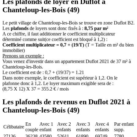
Les plafonds de loyer en Duflot à
Chanteloup-les-Bois (49)
Le petit village de Chanteloup-les-Bois se trouve en zone Duflot B2.
Les
plafonds
de loyers sont donc fixés à :
8,75 par m²
A ce chiffre, il faut additionner le coefficient multiplicateur
déterminé comme suit(ce coefficient est bloqué à 1,2) :
Coefficient multiplicateur = 0,7 + (19/T)
(T = Taille en m² du bien
immobilier)
Prenons un exemple :
Vous venez d'investir dans un appartement Duflot 2021 de 37 m² à
Chanteloup-les-Bois.
Le coefficient est de : 0,7 + (19/37) = 1.21
Dans notre exemple, le coefficient est supérieur à 1,2. On le
plafonne donc à 1,2. Le loyer maximum exigible sera de :
(8,75 X 12) X 37 = 355.2 € / mois
Les plafonds de revenus en Duflot 2021 à
Chanteloup-les-Bois (49)
En
Avec 1
Avec 2
Avec 3
Avec 4
Par enfant
Célibataire
couple
enfant
enfants
enfants
enfants
supp.
27136
36238
43580
52611
61890
69749
7780