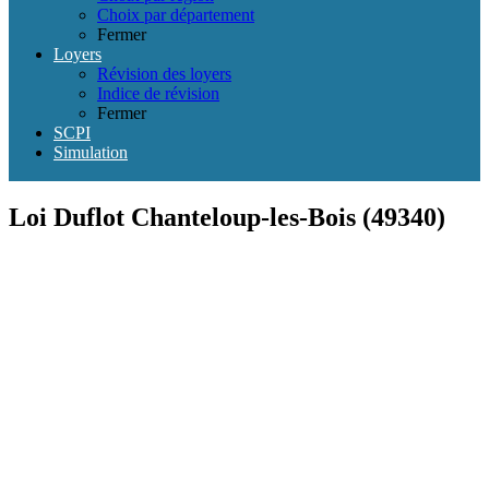
Choix par département
Fermer
Loyers
Révision des loyers
Indice de révision
Fermer
SCPI
Simulation
Loi Duflot Chanteloup-les-Bois (49340)