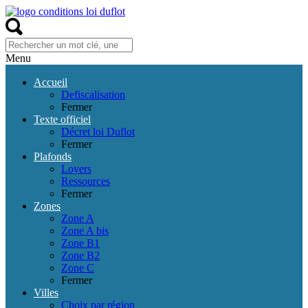
Menu
Accueil
Defiscalisation
Fermer
Texte officiel
Décret loi Duflot
Fermer
Plafonds
Loyers
Ressources
Fermer
Zones
Zone A
Zone A bis
Zone B1
Zone B2
Zone C
Fermer
Villes
Choix par région