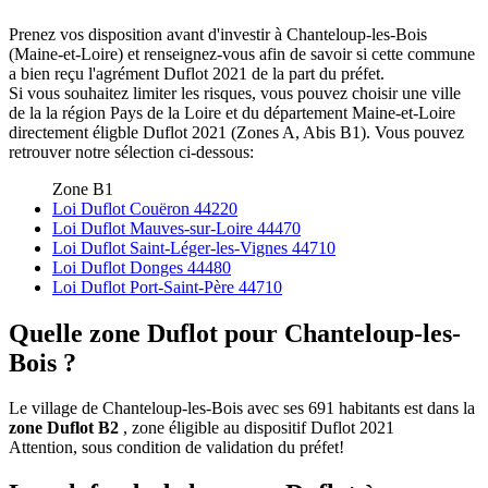
Prenez vos disposition avant d'investir à Chanteloup-les-Bois
(Maine-et-Loire) et renseignez-vous afin de savoir si cette commune
a bien reçu l'agrément Duflot 2021 de la part du préfet.
Si vous souhaitez limiter les risques, vous pouvez choisir une ville
de la la région Pays de la Loire et du département Maine-et-Loire
directement éligble Duflot 2021 (Zones A, Abis B1). Vous pouvez
retrouver notre sélection ci-dessous:
Zone B1
Loi Duflot Couëron 44220
Loi Duflot Mauves-sur-Loire 44470
Loi Duflot Saint-Léger-les-Vignes 44710
Loi Duflot Donges 44480
Loi Duflot Port-Saint-Père 44710
Quelle zone Duflot pour Chanteloup-les-
Bois ?
Le village de Chanteloup-les-Bois avec ses 691 habitants est dans la
zone Duflot B2
, zone éligible au dispositif Duflot 2021
Attention, sous condition de validation du préfet!