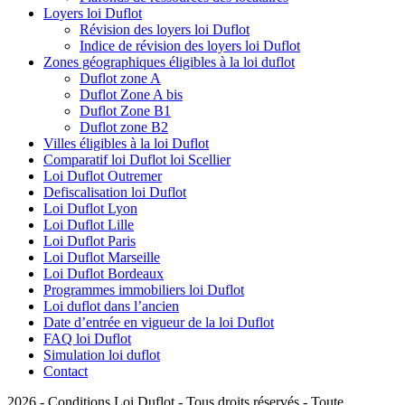
Loyers loi Duflot
Révision des loyers loi Duflot
Indice de révision des loyers loi Duflot
Zones géographiques éligibles à la loi duflot
Duflot zone A
Duflot Zone A bis
Duflot Zone B1
Duflot zone B2
Villes éligibles à la loi Duflot
Comparatif loi Duflot loi Scellier
Loi Duflot Outremer
Defiscalisation loi Duflot
Loi Duflot Lyon
Loi Duflot Lille
Loi Duflot Paris
Loi Duflot Marseille
Loi Duflot Bordeaux
Programmes immobiliers loi Duflot
Loi duflot dans l’ancien
Date d’entrée en vigueur de la loi Duflot
FAQ loi Duflot
Simulation loi duflot
Contact
2026 - Conditions Loi Duflot - Tous droits réservés - Toute