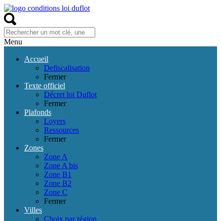
Menu
Accueil
Defiscalisation
Fermer
Texte officiel
Décret loi Duflot
Fermer
Plafonds
Loyers
Ressources
Fermer
Zones
Zone A
Zone A bis
Zone B1
Zone B2
Zone C
Fermer
Villes
Choix par région