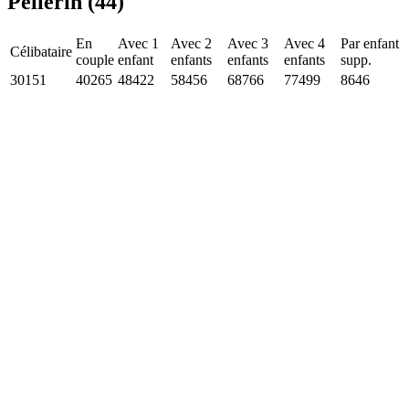
Pellerin (44)
En
Avec 1
Avec 2
Avec 3
Avec 4
Par enfant
Célibataire
couple
enfant
enfants
enfants
enfants
supp.
30151
40265
48422
58456
68766
77499
8646