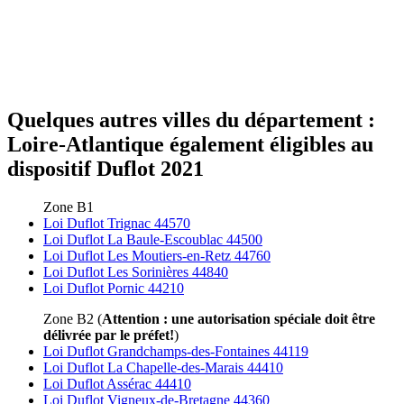
Quelques autres villes du département :
Loire-Atlantique également éligibles au
dispositif Duflot 2021
Zone B1
Loi Duflot Trignac 44570
Loi Duflot La Baule-Escoublac 44500
Loi Duflot Les Moutiers-en-Retz 44760
Loi Duflot Les Sorinières 44840
Loi Duflot Pornic 44210
Zone B2 (
Attention : une autorisation spéciale doit être
délivrée par le préfet!
)
Loi Duflot Grandchamps-des-Fontaines 44119
Loi Duflot La Chapelle-des-Marais 44410
Loi Duflot Assérac 44410
Loi Duflot Vigneux-de-Bretagne 44360