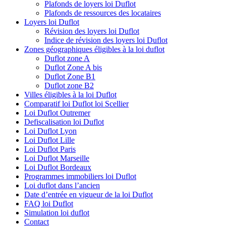
Plafonds de loyers loi Duflot
Plafonds de ressources des locataires
Loyers loi Duflot
Révision des loyers loi Duflot
Indice de révision des loyers loi Duflot
Zones géographiques éligibles à la loi duflot
Duflot zone A
Duflot Zone A bis
Duflot Zone B1
Duflot zone B2
Villes éligibles à la loi Duflot
Comparatif loi Duflot loi Scellier
Loi Duflot Outremer
Defiscalisation loi Duflot
Loi Duflot Lyon
Loi Duflot Lille
Loi Duflot Paris
Loi Duflot Marseille
Loi Duflot Bordeaux
Programmes immobiliers loi Duflot
Loi duflot dans l’ancien
Date d’entrée en vigueur de la loi Duflot
FAQ loi Duflot
Simulation loi duflot
Contact