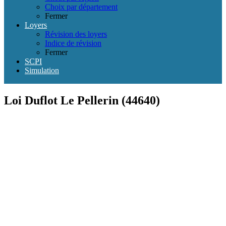
Choix par département
Fermer
Loyers
Révision des loyers
Indice de révision
Fermer
SCPI
Simulation
Loi Duflot Le Pellerin (44640)