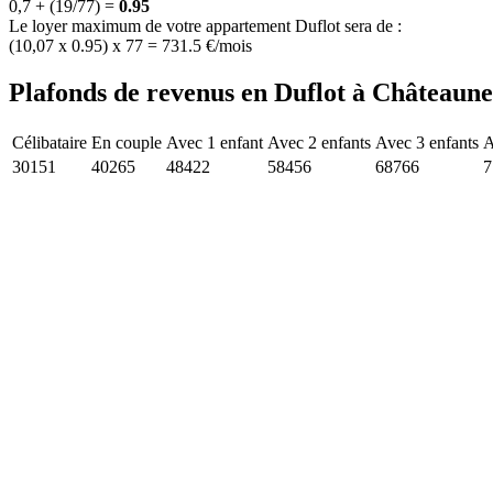
0,7 + (19/77) =
0.95
Le loyer maximum de votre appartement Duflot sera de :
(10,07 x 0.95) x 77 = 731.5 €/mois
Plafonds de revenus en Duflot à Châteaun
Célibataire
En couple
Avec 1 enfant
Avec 2 enfants
Avec 3 enfants
A
30151
40265
48422
58456
68766
7