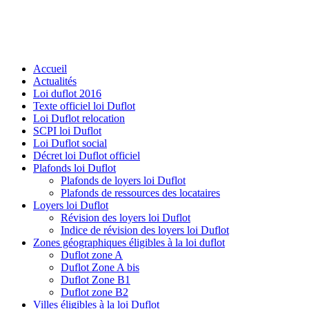
Accueil
Actualités
Loi duflot 2016
Texte officiel loi Duflot
Loi Duflot relocation
SCPI loi Duflot
Loi Duflot social
Décret loi Duflot officiel
Plafonds loi Duflot
Plafonds de loyers loi Duflot
Plafonds de ressources des locataires
Loyers loi Duflot
Révision des loyers loi Duflot
Indice de révision des loyers loi Duflot
Zones géographiques éligibles à la loi duflot
Duflot zone A
Duflot Zone A bis
Duflot Zone B1
Duflot zone B2
Villes éligibles à la loi Duflot