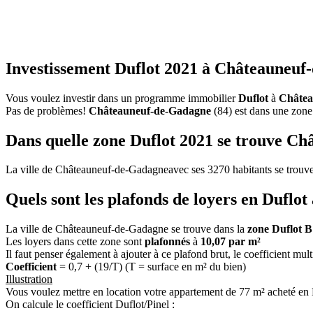
Investissement Duflot 2021 à Châteauneuf
Vous voulez investir dans un programme immobilier
Duflot
à
Châtea
Pas de problèmes!
Châteauneuf-de-Gadagne
(84) est dans une zon
Dans quelle zone Duflot 2021 se trouve C
La ville de Châteauneuf-de-Gadagneavec ses 3270 habitants se trouv
Quels sont les plafonds de loyers en Dufl
La ville de Châteauneuf-de-Gadagne se trouve dans la
zone Duflot B
Les loyers dans cette zone sont
plafonnés
à
10,07 par m²
Il faut penser également à ajouter à ce plafond brut, le coefficient mul
Coefficient
= 0,7 + (19/T) (T = surface en m² du bien)
Illustration
Vous voulez mettre en location votre appartement de 77 m² acheté e
On calcule le coefficient Duflot/Pinel :