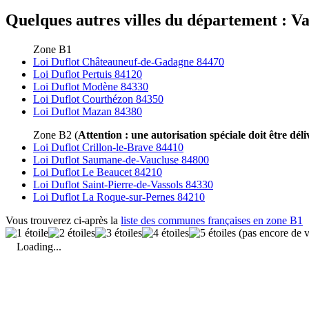
Quelques autres villes du département : Vau
Zone B1
Loi Duflot Châteauneuf-de-Gadagne 84470
Loi Duflot Pertuis 84120
Loi Duflot Modène 84330
Loi Duflot Courthézon 84350
Loi Duflot Mazan 84380
Zone B2 (
Attention : une autorisation spéciale doit être déli
Loi Duflot Crillon-le-Brave 84410
Loi Duflot Saumane-de-Vaucluse 84800
Loi Duflot Le Beaucet 84210
Loi Duflot Saint-Pierre-de-Vassols 84330
Loi Duflot La Roque-sur-Pernes 84210
Vous trouverez ci-après la
liste des communes françaises en zone B1
(pas encore de v
Loading...