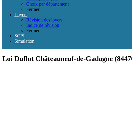
Choix par département
Fermer
Loyers
Révision des loyers
Indice de révision
Fermer
SCPI
Simulation
Loi Duflot Châteauneuf-de-Gadagne (8447