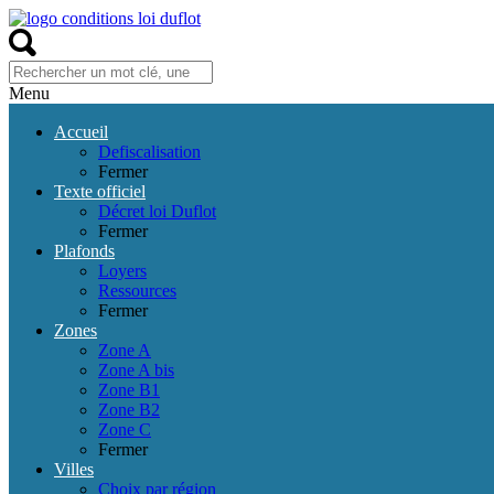
Menu
Accueil
Defiscalisation
Fermer
Texte officiel
Décret loi Duflot
Fermer
Plafonds
Loyers
Ressources
Fermer
Zones
Zone A
Zone A bis
Zone B1
Zone B2
Zone C
Fermer
Villes
Choix par région