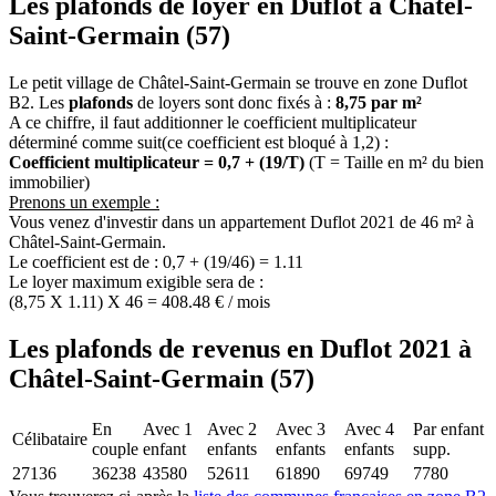
Les plafonds de loyer en Duflot à Châtel-
Saint-Germain (57)
Le petit village de Châtel-Saint-Germain se trouve en zone Duflot
B2. Les
plafonds
de loyers sont donc fixés à :
8,75 par m²
A ce chiffre, il faut additionner le coefficient multiplicateur
déterminé comme suit(ce coefficient est bloqué à 1,2) :
Coefficient multiplicateur = 0,7 + (19/T)
(T = Taille en m² du bien
immobilier)
Prenons un exemple :
Vous venez d'investir dans un appartement Duflot 2021 de 46 m² à
Châtel-Saint-Germain.
Le coefficient est de : 0,7 + (19/46) = 1.11
Le loyer maximum exigible sera de :
(8,75 X 1.11) X 46 = 408.48 € / mois
Les plafonds de revenus en Duflot 2021 à
Châtel-Saint-Germain (57)
En
Avec 1
Avec 2
Avec 3
Avec 4
Par enfant
Célibataire
couple
enfant
enfants
enfants
enfants
supp.
27136
36238
43580
52611
61890
69749
7780