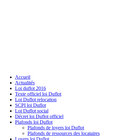
Accueil
Actualités
Loi duflot 2016
Texte officiel loi Duflot
Loi Duflot relocation
SCPI loi Duflot
Loi Duflot social
Décret loi Duflot officiel
Plafonds loi Duflot
Plafonds de loyers loi Duflot
Plafonds de ressources des locataires
Loyers loi Duflot