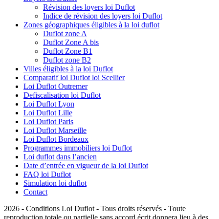
Révision des loyers loi Duflot
Indice de révision des loyers loi Duflot
Zones géographiques éligibles à la loi duflot
Duflot zone A
Duflot Zone A bis
Duflot Zone B1
Duflot zone B2
Villes éligibles à la loi Duflot
Comparatif loi Duflot loi Scellier
Loi Duflot Outremer
Defiscalisation loi Duflot
Loi Duflot Lyon
Loi Duflot Lille
Loi Duflot Paris
Loi Duflot Marseille
Loi Duflot Bordeaux
Programmes immobiliers loi Duflot
Loi duflot dans l’ancien
Date d’entrée en vigueur de la loi Duflot
FAQ loi Duflot
Simulation loi duflot
Contact
2026 - Conditions Loi Duflot - Tous droits réservés - Toute
reproduction totale ou partielle sans accord écrit donnera lieu à des