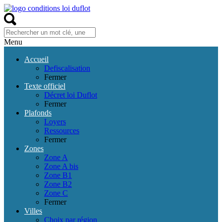
Menu
Accueil
Defiscalisation
Fermer
Texte officiel
Décret loi Duflot
Fermer
Plafonds
Loyers
Ressources
Fermer
Zones
Zone A
Zone A bis
Zone B1
Zone B2
Zone C
Fermer
Villes
Choix par région