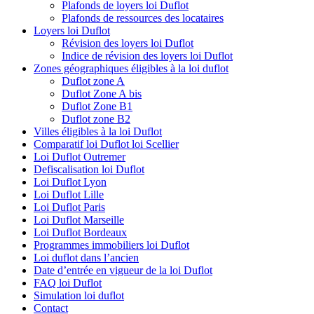
Plafonds de loyers loi Duflot
Plafonds de ressources des locataires
Loyers loi Duflot
Révision des loyers loi Duflot
Indice de révision des loyers loi Duflot
Zones géographiques éligibles à la loi duflot
Duflot zone A
Duflot Zone A bis
Duflot Zone B1
Duflot zone B2
Villes éligibles à la loi Duflot
Comparatif loi Duflot loi Scellier
Loi Duflot Outremer
Defiscalisation loi Duflot
Loi Duflot Lyon
Loi Duflot Lille
Loi Duflot Paris
Loi Duflot Marseille
Loi Duflot Bordeaux
Programmes immobiliers loi Duflot
Loi duflot dans l’ancien
Date d’entrée en vigueur de la loi Duflot
FAQ loi Duflot
Simulation loi duflot
Contact