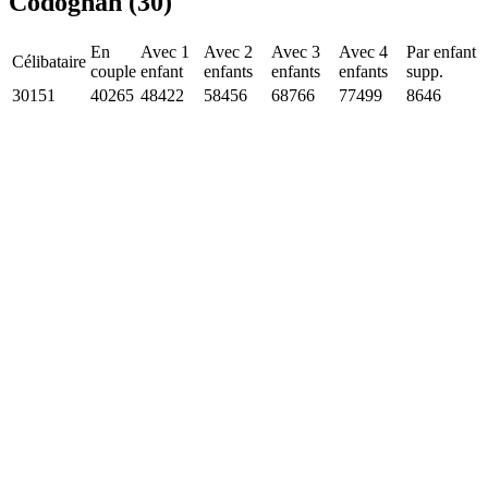
Codognan (30)
En
Avec 1
Avec 2
Avec 3
Avec 4
Par enfant
Célibataire
couple
enfant
enfants
enfants
enfants
supp.
30151
40265
48422
58456
68766
77499
8646