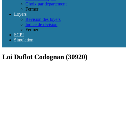
Choix par département
Fermer
Loyers
Révision des loyers
Indice de révision
Fermer
SCPI
Simulation
Loi Duflot Codognan (30920)