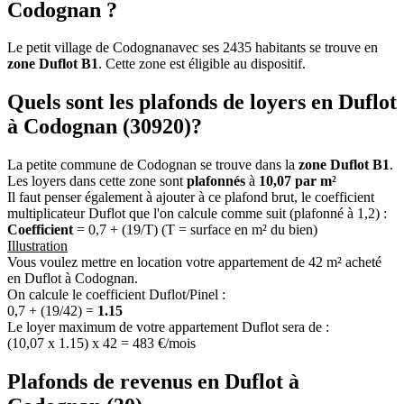
Codognan ?
Le petit village de Codognanavec ses 2435 habitants se trouve en
zone Duflot B1
. Cette zone est éligible au dispositif.
Quels sont les plafonds de loyers en Duflot
à Codognan (30920)?
La petite commune de Codognan se trouve dans la
zone Duflot B1
.
Les loyers dans cette zone sont
plafonnés
à
10,07 par m²
Il faut penser également à ajouter à ce plafond brut, le coefficient
multiplicateur Duflot que l'on calcule comme suit (plafonné à 1,2) :
Coefficient
= 0,7 + (19/T) (T = surface en m² du bien)
Illustration
Vous voulez mettre en location votre appartement de 42 m² acheté
en Duflot à Codognan.
On calcule le coefficient Duflot/Pinel :
0,7 + (19/42) =
1.15
Le loyer maximum de votre appartement Duflot sera de :
(10,07 x 1.15) x 42 = 483 €/mois
Plafonds de revenus en Duflot à