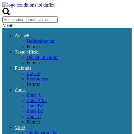
Menu
Accueil
Defiscalisation
Fermer
Texte officiel
Décret loi Duflot
Fermer
Plafonds
Loyers
Ressources
Fermer
Zones
Zone A
Zone A bis
Zone B1
Zone B2
Zone C
Fermer
Villes
Choix par région